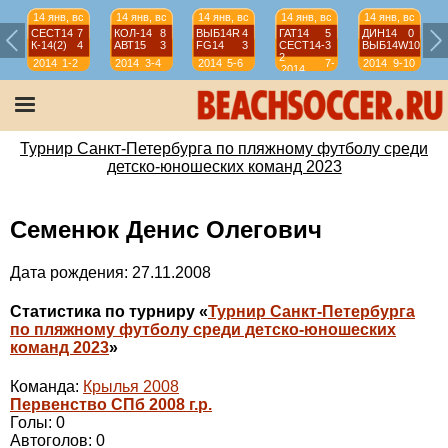
14 янв, вс
14 янв, вс
14 янв, вс
14 янв, вс
14 янв, вс
СЕСТ14
7
КОЛ-14
8
ВЫБ14R
4
ГАТ14
5
ДИН14
0
К-14(2)
4
АВТ15
3
FG14
3
СЕСТ14-
3
ВЫБ14W
10
2
2014
1-2
2014
3-4
2014
5-6
7-
2014
9-10
2014
8
Турнир Санкт-Петербурга по пляжному футболу среди
детско-юношеских команд 2023
Семенюк Денис Олегович
Дата рождения: 27.11.2008
Статистика по турниру «
Турнир Санкт-Петербурга
по пляжному футболу среди детско-юношеских
команд 2023
»
Команда:
Крылья 2008
Первенство СПб 2008 г.р.
Голы: 0
Автоголов: 0