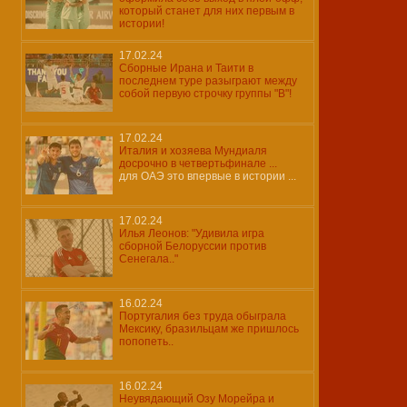
который станет для них первым в
истории!
17.02.24
Сборные Ирана и Таити в
последнем туре разыграют между
собой первую строчку группы "B"!
17.02.24
Италия и хозяева Мундиаля
досрочно в четвертьфинале ...
для ОАЭ это впервые в истории ...
17.02.24
Илья Леонов: "Удивила игра
сборной Белоруссии против
Сенегала.."
16.02.24
Португалия без труда обыграла
Мексику, бразильцам же пришлось
попопеть..
16.02.24
Неувядающий Озу Морейра и