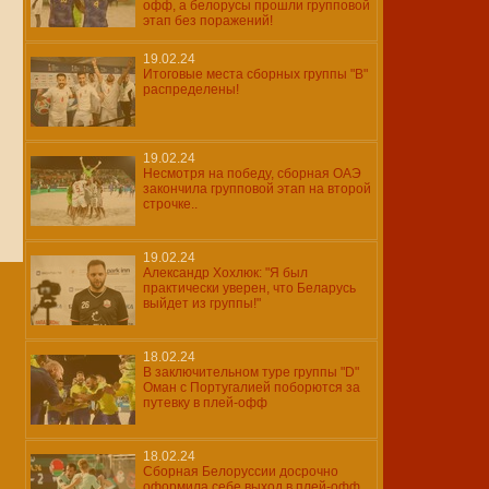
офф, а белорусы прошли групповой
этап без поражений!
19.02.24
Итоговые места сборных группы "B"
распределены!
19.02.24
Несмотря на победу, сборная ОАЭ
закончила групповой этап на второй
строчке..
19.02.24
Александр Хохлюк: "Я был
практически уверен, что Беларусь
выйдет из группы!"
18.02.24
В заключительном туре группы "D"
Оман с Португалией поборются за
путевку в плей-офф
18.02.24
Сборная Белоруссии досрочно
оформила себе выход в плей-офф,