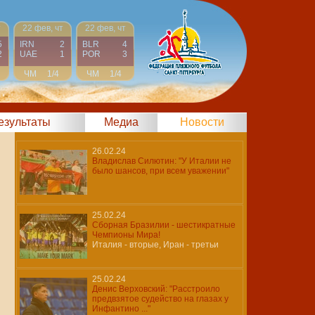
т
22 фев, чт
22 фев, чт
5
IRN
2
BLR
4
2
UAE
1
POR
3
ЧМ
1/4
ЧМ
1/4
результаты
Медиа
Новости
26.02.24
Владислав Силютин: "У Италии не
было шансов, при всем уважении"
25.02.24
Сборная Бразилии - шестикратные
Чемпионы Мира!
Италия - вторые, Иран - третьи
25.02.24
Денис Верховский: "Расстроило
предвзятое судейство на глазах у
Инфантино ..."