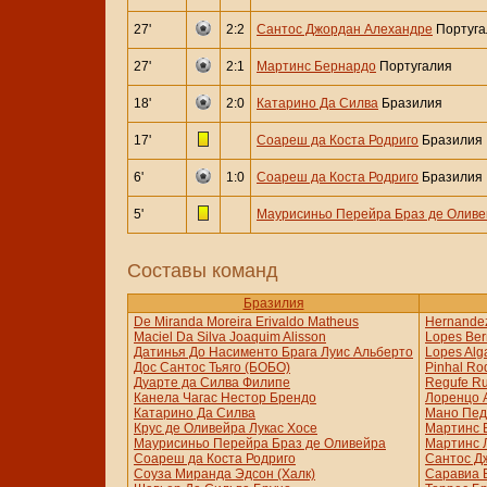
27'
2:2
Сантос Джордан Алехандре
Португа
27'
2:1
Мартинс Бернардо
Португалия
18'
2:0
Катарино Да Силва
Бразилия
17'
Соареш да Коста Родриго
Бразилия
6'
1:0
Соареш да Коста Родриго
Бразилия
5'
Маурисиньо Перейра Браз де Олив
Составы команд
Бразилия
De Miranda Moreira Erivaldo Matheus
Hernandez
Maciel Da Silva Joaquim Alisson
Lopes Ber
Датинья До Насименто Брага Луис Альберто
Lopes Alg
Дос Сантос Тьяго (БОБО)
Pinhal Ro
Дуарте да Силва Филипе
Regufe Ru
Канела Чагас Нестор Брендо
Лоренцо 
Катарино Да Силва
Мано Пед
Крус де Оливейра Лукас Хосе
Мартинс 
Маурисиньо Перейра Браз де Оливейра
Мартинс 
Соареш да Коста Родриго
Сантос Д
Соуза Миранда Эдсон (Халк)
Саравиа 