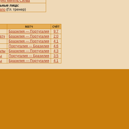
руно Мигель Силва
ьные лица:
ario
(Гл. тренер)
матч
счёт
Бразилия — Португалия
9:7
атч
Бразилия — Португалия
2:0
Бразилия — Португалия
4:1
Португалия — Бразилия
4:6
алы
Бразилия — Португалия
4:3
ы
Португалия — Бразилия
3:5
ы
Бразилия — Португалия
4:1