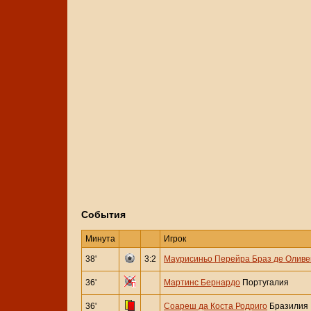
События
Минута
Игрок
38'
3:2
Маурисиньо Перейра Браз де Олив
36'
Мартинс Бернардо
Португалия
36'
Соареш да Коста Родриго
Бразилия