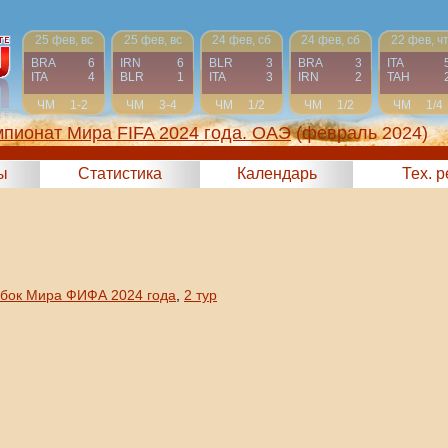
25 фев, вс
25 фев, вс
24 фев, сб
24 фев, сб
22 фев, ч
BRA
6
IRN
6
BLR
3
BRA
3
ITA
ITA
4
BLR
1
ITA
3
IRN
2
TAH
ЧМ
1-2
ЧМ
3-4
ЧМ
1/2
ЧМ
1/2
ЧМ
1/4
пионат Мира FIFA 2024 года. ОАЭ
(февраль 2024)
ы
Статистика
Календарь
Тех. 
убок Мира ФИФА 2024 года
,
2 тур