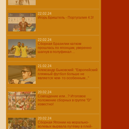
22.02.24
Игорь Бриштель - Португалия 4:3!
22.02.24
Сборная Бразилии катком
прошлась по японцам, уверенно
шагнув в полуфинал ...
21.02.24
Александр Быковский: "Европейский
пляжный футбол больше не
является чем- то особенным..."
20.02.24
Совпадение или...? Итоговое
положение сборных в группе "D"
известно!
20.02.24
Сборная Японии на морально-
волевых вырвала путёвку в плей-