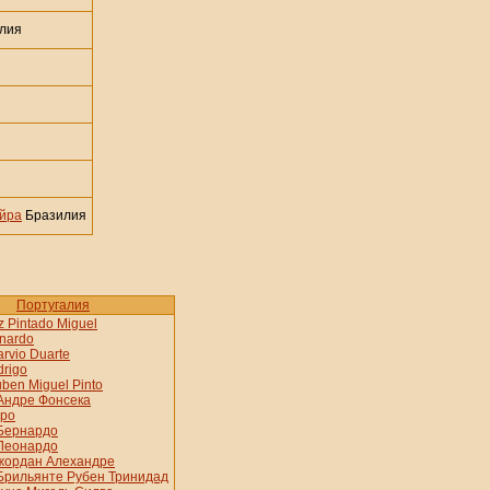
лия
ейра
Бразилия
Португалия
 Pintado Miguel
nardo
arvio Duarte
drigo
ben Miguel Pinto
Андре Фонсека
ро
Бернардо
Леонардо
жордан Алехандре
Брильянте Рубен Тринидад