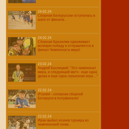
24.02.24
Сборная Белоруссии оступилась в
шаге от финала..
24.02.24
Сборная Бразилии одерживает
волевую победу и отправляется в
финал Чемпионата мира!
23.02.24
Андрей Бухлицкий: "Это чемпионат
мира, и следующий матч - еще одна
драка и еще одна серьезная игра ..."
22.02.24
Италия - соперник сборной
Беларуси в полуфинале!
22.02.24
Иран выбил хозяев турнира из
чемпионской гонки..