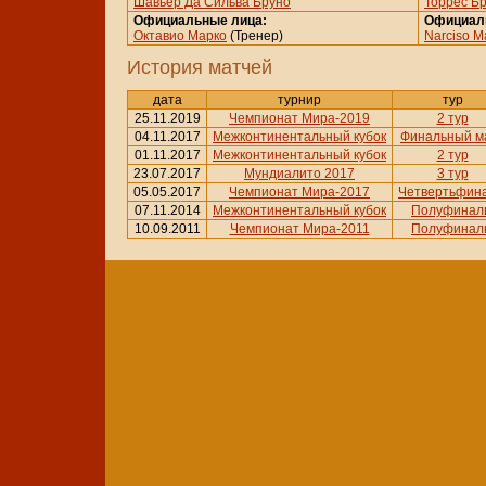
Шавьер Да Сильва Бруно
Торрес Б
Официальные лица:
Официал
Октавио Марко
(Тренер)
Narciso M
История матчей
дата
турнир
тур
25.11.2019
Чемпионат Мира-2019
2 тур
04.11.2017
Межконтинентальный кубок
Финальный м
01.11.2017
Межконтинентальный кубок
2 тур
23.07.2017
Мундиалито 2017
3 тур
05.05.2017
Чемпионат Мира-2017
Четвертьфин
07.11.2014
Межконтинентальный кубок
Полуфинал
10.09.2011
Чемпионат Мира-2011
Полуфинал