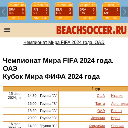
25 фев, вс
25 фев, вс
24 фев, сб
24 фев, сб
22 фев, чт
BRA
6
IRN
6
BLR
3
BRA
3
ITA
5
ITA
4
BLR
1
ITA
3
IRN
2
TAH
2
ЧМ
1-2
ЧМ
3-4
ЧМ
1/2
ЧМ
1/2
ЧМ
1/4
Чемпионат Мира FIFA 2024 года. ОАЭ
Чемпионат Мира FIFA 2024 года.
ОАЭ
Кубок Мира ФИФА 2024 года
1 тур
15 фев
14:30
Группа "А"
США
—
Италия
2024, чт
16:00
Группа "В"
Таити
—
Аргентин
18:30
Группа "А"
ОАЭ
—
Египет
20:00
Группа "В"
Испания
—
Иран
16 фев
14:30
Группа "С"
Колумбия
—
Япония
2024, пт