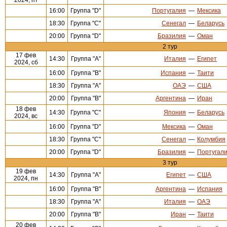
16:00
Группа "D"
Португалия
—
Мексика
18:30
Группа "С"
Сенегал
—
Беларусь
20:00
Группа "D"
Бразилия
—
Оман
2 тур
17 фев
14:30
Группа "А"
Италия
—
Египет
2024, сб
16:00
Группа "В"
Испания
—
Таити
18:30
Группа "А"
ОАЭ
—
США
20:00
Группа "В"
Аргентина
—
Иран
18 фев
14:30
Группа "С"
Япония
—
Беларусь
2024, вс
16:00
Группа "D"
Мексика
—
Оман
18:30
Группа "С"
Сенегал
—
Колумбия
20:00
Группа "D"
Бразилия
—
Португал
3 тур
19 фев
14:30
Группа "А"
Египет
—
США
2024, пн
16:00
Группа "В"
Аргентина
—
Испания
18:30
Группа "А"
Италия
—
ОАЭ
20:00
Группа "В"
Иран
—
Таити
20 фев