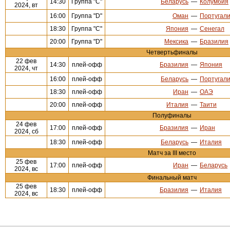
14:30
Группа "С"
Беларусь
—
Колумбия
2024, вт
16:00
Группа "D"
Оман
—
Португал
18:30
Группа "С"
Япония
—
Сенегал
20:00
Группа "D"
Мексика
—
Бразилия
Четвертьфиналы
22 фев
14:30
плей-офф
Бразилия
—
Япония
2024, чт
16:00
плей-офф
Беларусь
—
Португал
18:30
плей-офф
Иран
—
ОАЭ
20:00
плей-офф
Италия
—
Таити
Полуфиналы
24 фев
17:00
плей-офф
Бразилия
—
Иран
2024, сб
18:30
плей-офф
Беларусь
—
Италия
Матч за III место
25 фев
17:00
плей-офф
Иран
—
Беларусь
2024, вс
Финальный матч
25 фев
18:30
плей-офф
Бразилия
—
Италия
2024, вс