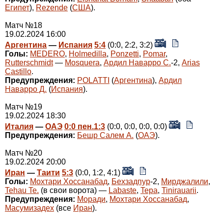
Египет
),
Rezende
(
США
).
Матч №18
19.02.2024 16:00
Аргентина
—
Испания
5:4
(0:0, 2:2, 3:2)
Голы:
MEDERO
,
Holmedilla
,
Ponzetti
,
Pomar
,
Rutterschmidt
—
Mosquera
,
Ардил Наварро С.
-2,
Arias
Castillo
.
Предупреждения:
POLATTI
(
Аргентина
),
Ардил
Наварро Д.
(
Испания
).
Матч №19
19.02.2024 18:30
Италия
—
ОАЭ
0:0 пен.1:3
(0:0, 0:0, 0:0, 0:0)
Предупреждения:
Бешр Салем А.
(
ОАЭ
).
Матч №20
19.02.2024 20:00
Иран
—
Таити
5:3
(0:0, 1:2, 4:1)
Голы:
Мохтари Хоссанабад
,
Бехзадпур
-2,
Мирджалили
,
Tehau Te.
(в свои ворота) —
Labaste
,
Tepa
,
Tinirauarii
.
Предупреждения:
Моради
,
Мохтари Хоссанабад
,
Масумизадех
(все
Иран
).