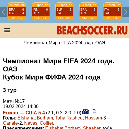
25 фев, вс
25 фев, вс
24 фев, сб
24 фев, сб
22 фев, чт
BRA
6
IRN
6
BLR
3
BRA
3
ITA
5
ITA
4
BLR
1
ITA
3
IRN
2
TAH
2
ЧМ
1-2
ЧМ
3-4
ЧМ
1/2
ЧМ
1/2
ЧМ
1/4
Чемпионат Мира FIFA 2024 года. ОАЭ
Чемпионат Мира FIFA 2024 года.
ОАЭ
Кубок Мира ФИФА 2024 года
3 тур
Матч №17
19.02.2024 14:30
Египет
—
США
5:4
(2:1, 0:3, 2:0, 1:0)
Голы:
Elshahat Borham
,
Taha Rashed
,
Hossam
-3 —
Canale
-2,
Navas
,
Collier
.
Предупреждения:
Elshahat Borham
,
Shaaban
(оба