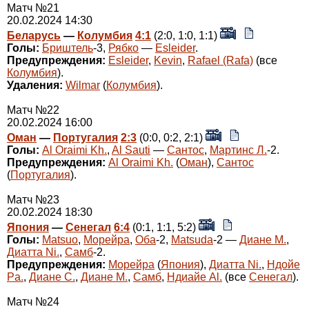
Матч №21
20.02.2024 14:30
Беларусь
—
Колумбия
4:1
(2:0, 1:0, 1:1)
Голы:
Бриштель
-3,
Рябко
—
Esleider
.
Предупреждения:
Esleider
,
Kevin
,
Rafael (Rafa)
(все
Колумбия
).
Удаления:
Wilmar
(
Колумбия
).
Матч №22
20.02.2024 16:00
Оман
—
Португалия
2:3
(0:0, 0:2, 2:1)
Голы:
Al Oraimi Kh.
,
Al Sauti
—
Сантос
,
Мартинс Л.
-2.
Предупреждения:
Al Oraimi Kh.
(
Оман
),
Сантос
(
Португалия
).
Матч №23
20.02.2024 18:30
Япония
—
Сенегал
6:4
(0:1, 1:1, 5:2)
Голы:
Matsuo
,
Морейра
,
Оба
-2,
Matsuda
-2 —
Диане М.
,
Диатта Ni.
,
Самб
-2.
Предупреждения:
Морейра
(
Япония
),
Диатта Ni.
,
Ндойе
Pa.
,
Диане С.
,
Диане М.
,
Самб
,
Ндиайе Al.
(все
Сенегал
).
Матч №24