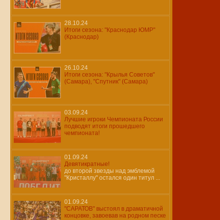
28.10.24
Итоги сезона: "Краснодар ЮМР"
(Краснодар)
26.10.24
Итоги сезона: "Крылья Советов"
(Самара), "Спутник" (Самара)
03.09.24
Лучшие игроки Чемпионата России
подводят итоги прошедшего
чемпионата!
01.09.24
Девятикратные!
до второй звезды над эмблемой
"Кристаллу" остался один титул ...
01.09.24
"САРАТОВ" выстоял в драматичной
концовке, завоевав на родном песке