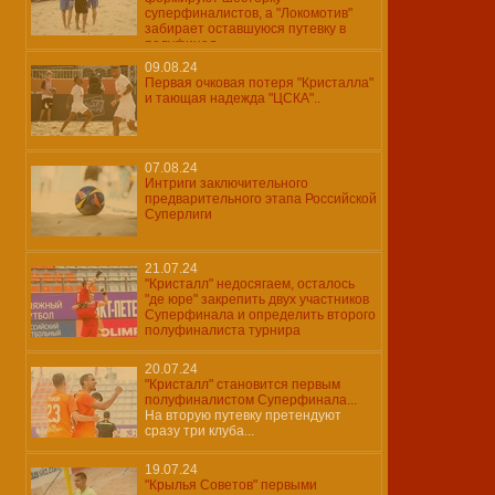
суперфиналистов, а "Локомотив"
забирает оставшуюся путевку в
полуфинал...
09.08.24
Первая очковая потеря "Кристалла"
и тающая надежда "ЦСКА"..
07.08.24
Интриги заключительного
предварительного этапа Российской
Суперлиги
21.07.24
"Кристалл" недосягаем, осталось
"де юре" закрепить двух участников
Суперфинала и определить второго
полуфиналиста турнира
20.07.24
"Кристалл" становится первым
полуфиналистом Суперфинала...
На вторую путевку претендуют
сразу три клуба...
19.07.24
"Крылья Советов" первыми