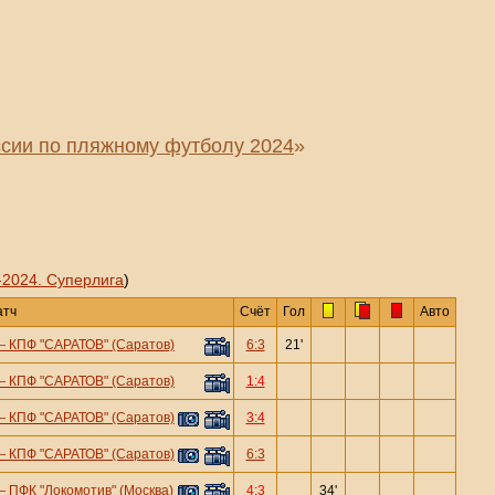
сии по пляжному футболу 2024
»
-2024. Суперлига
)
атч
Счёт
Гол
Авто
—
КПФ "САРАТОВ" (Саратов)
6:3
21'
—
КПФ "САРАТОВ" (Саратов)
1:4
—
КПФ "САРАТОВ" (Саратов)
3:4
—
КПФ "САРАТОВ" (Саратов)
6:3
—
ПФК "Локомотив" (Москва)
4:3
34'