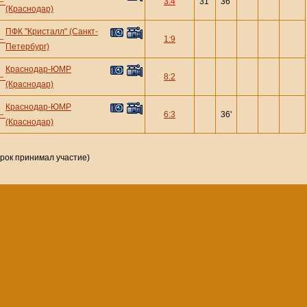
—
3:4
31'
36'
(Краснодар)
ПФК "Кристалл" (Санкт-
—
1:9
Петербург)
Краснодар-ЮМР
—
8:2
(Краснодар)
Краснодар-ЮМР
—
6:3
36'
(Краснодар)
грок принимал участие)