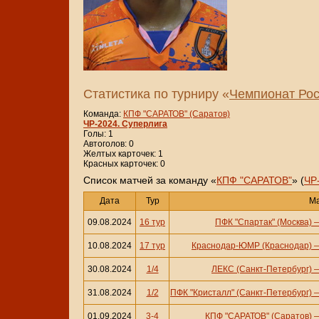
Статистика по турниру «
Чемпионат Рос
Команда:
КПФ "САРАТОВ" (Саратов)
ЧР-2024. Суперлига
Голы: 1
Автоголов: 0
Желтых карточек: 1
Красных карточек: 0
Cписок матчей за команду «
КПФ "САРАТОВ"
» (
ЧР
Дата
Тур
М
09.08.2024
16 тур
ПФК "Спартак" (Москва)
10.08.2024
17 тур
Краснодар-ЮМР (Краснодар)
30.08.2024
1/4
ЛЕКС (Санкт-Петербург)
31.08.2024
1/2
ПФК "Кристалл" (Санкт-Петербург)
01.09.2024
3-4
КПФ "САРАТОВ" (Саратов)