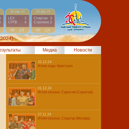
30 авг, пт
30 авг, пт
3
LEX
3
Спартак
3
5
СРТВ
4
Строгино
2
ЧР
1/4
ЧР
1/4
 2024)
результаты
Медиа
Новости
31.12.24
Итоги года: Кристалл
01.12.24
Итоги сезона: Саратов (Саратов)
27.11.24
Итоги сезона: Спартак (Москва)