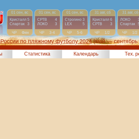
01 сен, вс
01 сен, вс
01 сен, вс
31 авг, сб
31 авг, сб
Кристалл
5
СРТВ
4
Строгино
3
Кристалл
6
ЛОКО
Спартак
3
ЛОКО
3
LEX
5
СРТВ
3
Спартак
ЧР
Фин
ЧР
3-4
ЧР
5-6
ЧР
1/2
ЧР
1/2
России по пляжному футболу 2024
(май — сентябрь
ы
Статистика
Календарь
Тех. 