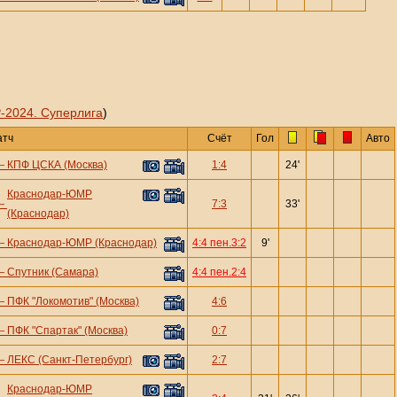
-2024. Суперлига
)
атч
Счёт
Гол
Авто
—
КПФ ЦСКА (Москва)
1:4
24'
Краснодар-ЮМР
—
7:3
33'
(Краснодар)
—
Краснодар-ЮМР (Краснодар)
4:4 пен.3:2
9'
—
Спутник (Самара)
4:4 пен.2:4
—
ПФК "Локомотив" (Москва)
4:6
—
ПФК "Спартак" (Москва)
0:7
—
ЛЕКС (Санкт-Петербург)
2:7
Краснодар-ЮМР