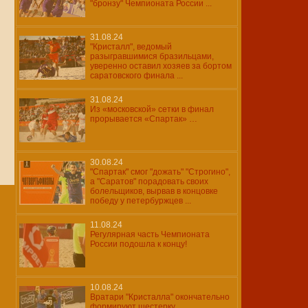
"бронзу" Чемпионата России ...
31.08.24
"Кристалл", ведомый
разыгравшимися бразильцами,
уверенно оставил хозяев за бортом
саратовского финала ...
31.08.24
Из «московской» сетки в финал
прорывается «Спартак» …
30.08.24
"Спартак" смог "дожать" "Строгино",
а "Саратов" порадовать своих
болельщиков, вырвав в концовке
победу у петербуржцев ...
11.08.24
Регулярная часть Чемпионата
России подошла к концу!
10.08.24
Вратари "Кристалла" окончательно
формируют шестерку