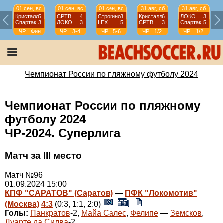
01 сен, вс
01 сен, вс
01 сен, вс
31 авг, сб
31 авг, сб
Кристалл
5
СРТВ
4
Строгино
3
Кристалл
6
ЛОКО
3
Спартак
3
ЛОКО
3
LEX
5
СРТВ
3
Спартак
5
ЧР
Фин
ЧР
3-4
ЧР
5-6
ЧР
1/2
ЧР
1/2
Чемпионат России по пляжному футболу 2024
Чемпионат России по пляжному
футболу 2024
ЧР-2024. Суперлига
Матч за III место
Матч №96
01.09.2024 15:00
КПФ "САРАТОВ" (Саратов)
—
ПФК "Локомотив"
(Москва)
4:3
(0:3, 1:1, 2:0)
Голы:
Панкратов
-2,
Майа Салес
,
Фелипе
—
Земсков
,
Дуарте да Силва
-2.