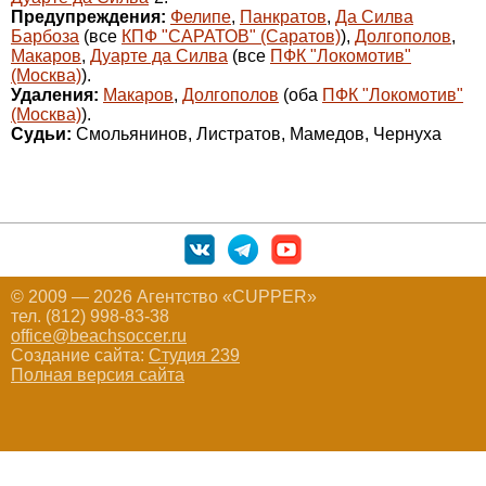
Предупреждения:
Фелипе
,
Панкратов
,
Да Силва
Барбоза
(все
КПФ "САРАТОВ" (Саратов)
),
Долгополов
,
Макаров
,
Дуарте да Силва
(все
ПФК "Локомотив"
(Москва)
).
Удаления:
Макаров
,
Долгополов
(оба
ПФК "Локомотив"
(Москва)
).
Судьи:
Смольянинов, Листратов, Мамедов, Чернуха
© 2009 — 2026 Агентство «CUPPER»
тел. (812) 998-83-38
office@beachsoccer.ru
Создание сайта:
Студия 239
Полная версия сайта