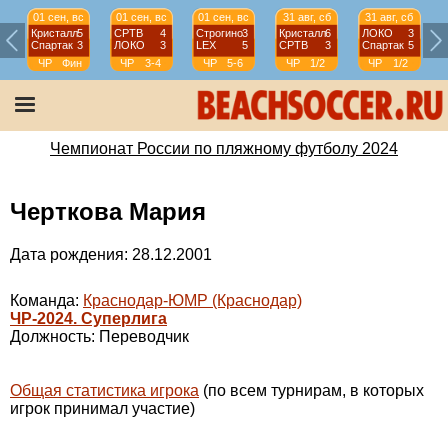
01 сен, вс
01 сен, вс
01 сен, вс
31 авг, сб
31 авг, сб
Кристалл
5
СРТВ
4
Строгино
3
Кристалл
6
ЛОКО
3
Спартак
3
ЛОКО
3
LEX
5
СРТВ
3
Спартак
5
ЧР
Фин
ЧР
3-4
ЧР
5-6
ЧР
1/2
ЧР
1/2
Чемпионат России по пляжному футболу 2024
Черткова Мария
Дата рождения: 28.12.2001
Команда:
Краснодар-ЮМР (Краснодар)
ЧР-2024. Суперлига
Должность: Переводчик
Общая статистика игрока
(по всем турнирам, в которых
игрок принимал участие)