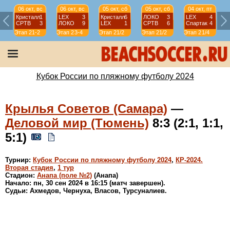
06 окт, вс
06 окт, вс
05 окт, сб
05 окт, сб
04 окт, пт
Кристалл
1
LEX
3
Кристалл
6
ЛОКО
3
LEX
4
СРТВ
3
ЛОКО
9
LEX
1
СРТВ
6
Спартак
4
Этап 2
1-2
Этап 2
3-4
Этап 2
1/2
Этап 2
1/2
Этап 2
1/4
Э
Кубок России по пляжному футболу 2024
Крылья Советов (Самара)
—
Деловой мир (Тюмень)
8:3 (2:1, 1:1,
5:1)
Турнир:
Кубок России по пляжному футболу 2024
,
КР-2024.
Вторая стадия
,
1 тур
Стадион:
Анапа (поле №2)
(Анапа)
Начало: пн, 30 сен 2024 в 16:15 (матч завершен).
Судьи: Ахмедов, Чернуха, Власов, Турсуналиев.