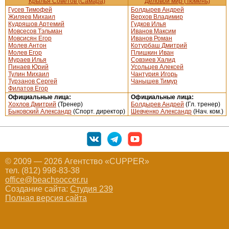
Крылья Советов (Самара)
Деловой мир (Тюмень)
Гусев Тимофей
Болдырев Андрей
Жиляев Михаил
Верхов Владимир
Кудряшов Артемий
Гудков Илья
Мовсесов Тэльман
Иванов Максим
Мовсисян Егор
Иванов Роман
Молев Антон
Котурбаш Дмитрий
Молев Егор
Плишкин Иван
Мураев Илья
Совзиев Халид
Пинаев Юрий
Усольцев Алексей
Тулин Михаил
Чантурия Игорь
Турзанов Сергей
Чанышев Тимур
Филатов Егор
Официальные лица:
Официальные лица:
Хохлов Дмитрий
(Тренер)
Болдырев Андрей
(Гл. тренер)
Быковский Александр
(Спорт. директор)
Шевченко Александр
(Нач. ком.)
© 2009 — 2026 Агентство «CUPPER»
тел. (812) 998-83-38
office@beachsoccer.ru
Создание сайта:
Студия 239
Полная версия сайта