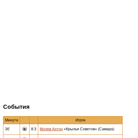
События
Минута
Игрок
36'
8:3
Молев Антон
«Крылья Советов» (Самара)