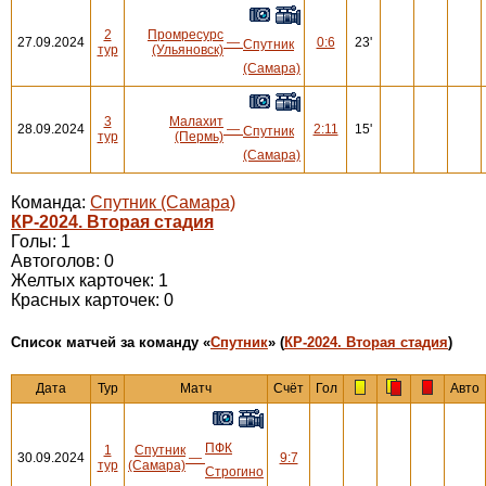
2
Промресурс
27.09.2024
—
0:6
23'
Спутник
тур
(Ульяновск)
(Самара)
3
Малахит
28.09.2024
—
2:11
15'
Спутник
тур
(Пермь)
(Самара)
Команда:
Спутник (Самара)
КР-2024. Вторая стадия
Голы: 1
Автоголов: 0
Желтых карточек: 1
Красных карточек: 0
Cписок матчей за команду «
Спутник
» (
КР-2024. Вторая стадия
)
Дата
Тур
Матч
Счёт
Гол
Авто
ПФК
1
Спутник
30.09.2024
—
9:7
тур
(Самара)
Строгино