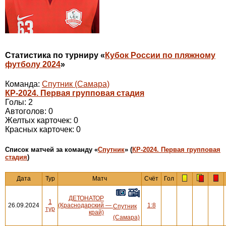
Статистика по турниру «
Кубок России по пляжному
футболу 2024
»
Команда:
Спутник (Самара)
КР-2024. Первая групповая стадия
Голы: 2
Автоголов: 0
Желтых карточек: 0
Красных карточек: 0
Cписок матчей за команду «
Спутник
» (
КР-2024. Первая групповая
стадия
)
Дата
Тур
Матч
Счёт
Гол
ДЕТОНАТОР
1
26.09.2024
(Краснодарский
—
1:8
Спутник
тур
край)
(Самара)