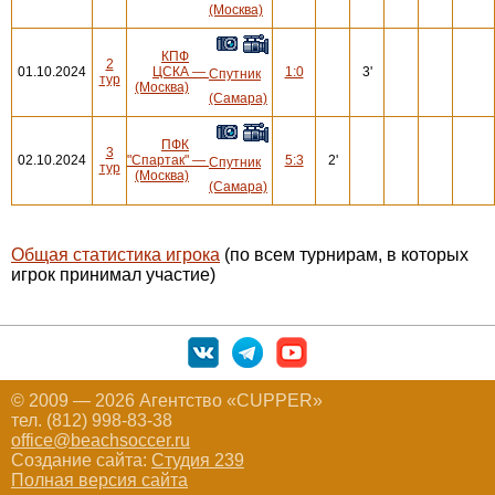
(Москва)
КПФ
2
01.10.2024
ЦСКА
—
1:0
3'
Спутник
тур
(Москва)
(Самара)
ПФК
3
02.10.2024
"Спартак"
—
5:3
2'
Спутник
тур
(Москва)
(Самара)
Общая статистика игрока
(по всем турнирам, в которых
игрок принимал участие)
© 2009 — 2026 Агентство «CUPPER»
тел. (812) 998-83-38
office@beachsoccer.ru
Создание сайта:
Студия 239
Полная версия сайта