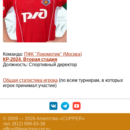
Команда:
ПФК "Локомотив" (Москва)
КР-2024. Вторая стадия
Должность: Спортивный директор
Общая статистика игрока
(по всем турнирам, в которых
игрок принимал участие)
© 2009 — 2026 Агентство «CUPPER»
тел. (812) 998-83-38
office@beachsoccer.ru