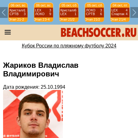
06 окт, вс
06 окт, вс
05 окт, сб
05 окт, сб
04 окт, пт
Кристалл
1
LEX
3
Кристалл
6
ЛОКО
3
LEX
4
СРТВ
3
ЛОКО
9
LEX
1
СРТВ
6
Спартак
4
Этап 2
1-2
Этап 2
3-4
Этап 2
1/2
Этап 2
1/2
Этап 2
1/4
Э
Кубок России по пляжному футболу 2024
Жариков Владислав
Владимирович
Дата рождения: 25.10.1994