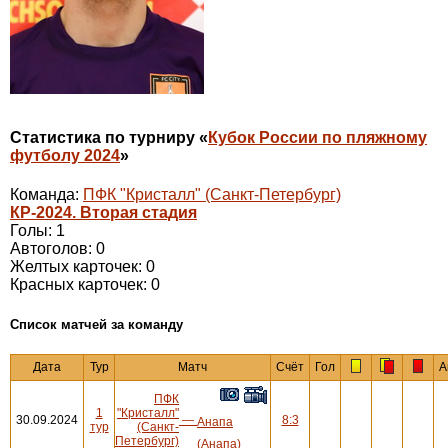
Статистика по турниру «
Кубок России по пляжному
футболу 2024
»
Команда:
ПФК "Кристалл" (Санкт-Петербург)
КР-2024. Вторая стадия
Голы: 1
Автоголов: 0
Желтых карточек: 0
Красных карточек: 0
Cписок матчей за команду
Дата
Тур
Матч
Счёт
Гол
А
ПФК
1
"Кристалл"
30.09.2024
—
8:3
Анапа
тур
(Санкт-
Петербург)
(Анапа)