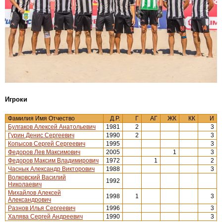
Игроки
Фамилия Имя Отчество
Д.Р.
Г
АГ
ЖК
КК
И
Булгаков Алексей Анатольевич
1981
2
3
Гурин Денис Сергеевич
1990
2
3
Копысов Сергей Сергеевич
1995
3
Федоров Лев Максимович
2005
1
3
Федоров Максим Владимирович
1972
1
2
Часнык Александр Викторович
1988
3
Волковский Василий
1992
Николаевич
Михайлов Алексей
1998
1
3
Александрович
Разнов Илья Сергеевич
1996
3
Халява Сергей Андреевич
1990
3