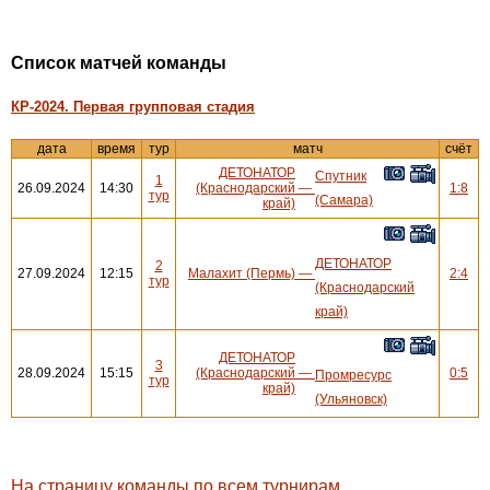
Cписок матчей команды
КР-2024. Первая групповая стадия
дата
время
тур
матч
счёт
ДЕТОНАТОР
Спутник
1
26.09.2024
14:30
(Краснодарский
—
1:8
тур
(Самара)
край)
ДЕТОНАТОР
2
27.09.2024
12:15
Малахит (Пермь)
—
2:4
тур
(Краснодарский
край)
ДЕТОНАТОР
3
28.09.2024
15:15
(Краснодарский
—
0:5
Промресурс
тур
край)
(Ульяновск)
На страницу команды по всем турнирам