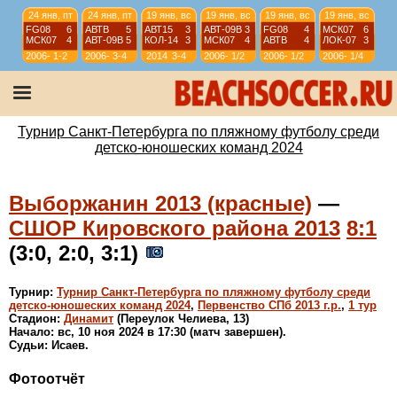
24 янв, пт
24 янв, пт
19 янв, вс
19 янв, вс
19 янв, вс
19 янв, вс
FG08
6
АВТВ
5
АВТ15
3
АВТ-09B
3
FG08
4
МСК07
6
МСК07
4
АВТ-09B
5
КОЛ-14
3
МСК07
4
АВТВ
4
ЛОК-07
3
2006-
1-2
2006-
3-4
2014
3-4
2006-
1/2
2006-
1/2
2006-
1/4
07
07
07
07
07
12 янв, вс
12 янв, вс
12 янв, вс
12 янв, вс
АВТ08
4
АВТ-09B
6
ИСКР-07
5
ИС-08
1
АВТВ
6
ЛИС08
4
СШЛ08R
3
МСК08
4
2006-
1/4
2006-
1/4
2006-
9-10
2006-
11-12
Турнир Санкт-Петербурга по пляжному футболу среди
07
07
07
07
детско-юношеских команд 2024
Выборжанин 2013 (красные)
—
СШОР Кировского района 2013
8:1
(3:0, 2:0, 3:1)
Турнир:
Турнир Санкт-Петербурга по пляжному футболу среди
детско-юношеских команд 2024
,
Первенство СПб 2013 г.р.
,
1 тур
Стадион:
Динамит
(Переулок Челиева, 13)
Начало: вс, 10 ноя 2024 в 17:30 (матч завершен).
Судьи: Исаев.
Фотоотчёт