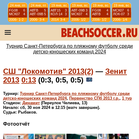
24 янв, пт
24 янв, пт
19 янв, вс
19 янв, вс
19 янв, вс
19 янв, вс
FG08
6
АВТВ
5
АВТ15
3
АВТ-09B
3
FG08
4
МСК07
6
МСК07
4
АВТ-09B
5
КОЛ-14
3
МСК07
4
АВТВ
4
ЛОК-07
3
2006-
1-2
2006-
3-4
2014
3-4
2006-
1/2
2006-
1/2
2006-
1/4
07
07
07
07
07
12 янв, вс
12 янв, вс
12 янв, вс
12 янв, вс
АВТ08
4
АВТ-09B
6
ИСКР-07
5
ИС-08
1
АВТВ
6
ЛИС08
4
СШЛ08R
3
МСК08
4
2006-
1/4
2006-
1/4
2006-
9-10
2006-
11-12
Турнир Санкт-Петербурга по пляжному футболу среди
07
07
07
07
детско-юношеских команд 2024
СШ "Локомотив" 2013(2)
—
Зенит
2013
0:13
(0:3, 0:5, 0:5)
Турнир:
Турнир Санкт-Петербурга по пляжному футболу среди
детско-юношеских команд 2024
,
Первенство СПб 2013 г.р.
,
1 тур
Стадион:
Динамит
(Переулок Челиева, 13)
Начало: сб, 30 ноя 2024 в 12:15 (матч завершен).
Судьи: Рыбаков.
Фотоотчёт