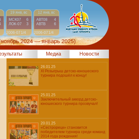
19 янв, вс
12 янв, вс
4
МСК07
6
АВТ08
4
4
ЛОК-07
3
АВТВ
6
2006-07
1/4
2006-07
1/4
(ноябрь 2024 — январь 2025)
результаты
Медиа
Новости
26.01.25
XI Розыгрыш детско-юношеского
турнира подошёл к концу!
25.01.25
Заключительный аккорд детско-
юношеского турнира прозвучал!
20.01.25
«Сестрорецк» становится
победителем турнира среди команд
2014 года рождения!