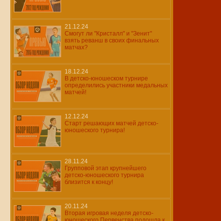
21.12.24
Смогут ли "Кристалл" и "Зенит"
взять реванш в своих финальных
матчах?
18.12.24
В детско-юношеском турнире
определились участники медальных
матчей!
12.12.24
Старт решающих матчей детско-
юношеского турнира!
28.11.24
Групповой этап крупнейшего
детско-юношеского турнира
близится к концу!
20.11.24
Вторая игровая неделя детско-
юношеского Первенства подошла к