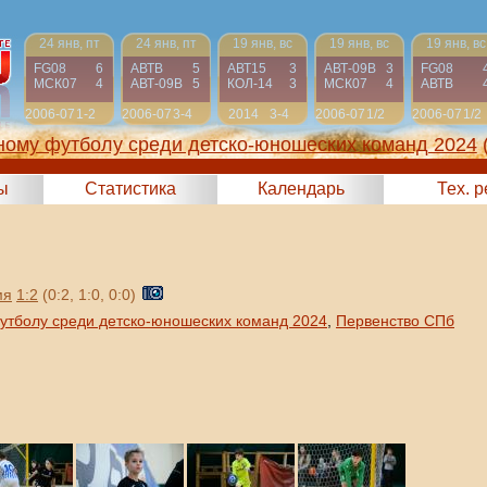
24 янв, пт
24 янв, пт
19 янв, вс
19 янв, вс
19 янв, вс
FG08
6
АВТВ
5
АВТ15
3
АВТ-09B
3
FG08
МСК07
4
АВТ-09B
5
КОЛ-14
3
МСК07
4
АВТВ
2006-07
1-2
2006-07
3-4
2014
3-4
2006-07
1/2
2006-07
1/2
ному футболу среди детско-юношеских команд 2024
ы
Статистика
Календарь
Тех. 
мя
1:2
(0:2, 1:0, 0:0)
утболу среди детско-юношеских команд 2024
,
Первенство СПб