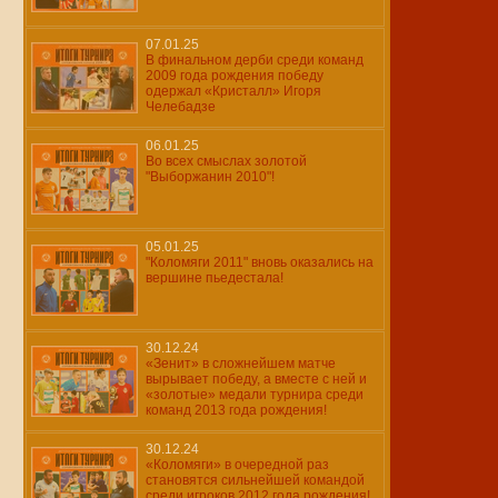
07.01.25
В финальном дерби среди команд
2009 года рождения победу
одержал «Кристалл» Игоря
Челебадзе
06.01.25
Во всех смыслах золотой
"Выборжанин 2010"!
05.01.25
"Коломяги 2011" вновь оказались на
вершине пьедестала!
30.12.24
«Зенит» в сложнейшем матче
вырывает победу, а вместе с ней и
«золотые» медали турнира среди
команд 2013 года рождения!
30.12.24
«Коломяги» в очередной раз
становятся сильнейшей командой
среди игроков 2012 года рождения!