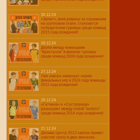
30.12.24
«Зенит», взяв реванш за поражение
на групповом этапе, становится
победителем турнира среди команд
2015 года рождения!
28.12.24
Дерби между командами
"Кристалла" в финале турнира
среди команд 2009 года рождения!
27.12.24
Уже завтра завершат серию
финальных игр в 2024 году команды
2011 года рождения!
26.12.24
«Гатчина» и «Сестрорецк»
разыграют между собой "золото"
среди команд 2014 года рождения!
21.12.24
Динамо Центр 2013 завтра примет
участие сразу в двух финалах...