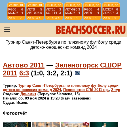
24 янв, пт
24 янв, пт
19 янв, вс
19 янв, вс
19 янв, вс
19 янв, вс
FG08
6
АВТВ
5
АВТ15
3
АВТ-09B
3
FG08
4
МСК07
6
МСК07
4
АВТ-09B
5
КОЛ-14
3
МСК07
4
АВТВ
4
ЛОК-07
3
2006-
1-2
2006-
3-4
2014
3-4
2006-
1/2
2006-
1/2
2006-
1/4
07
07
07
07
07
12 янв, вс
12 янв, вс
12 янв, вс
12 янв, вс
АВТ08
4
АВТ-09B
6
ИСКР-07
5
ИС-08
1
АВТВ
6
ЛИС08
4
СШЛ08R
3
МСК08
4
2006-
1/4
2006-
1/4
2006-
9-10
2006-
11-12
Турнир Санкт-Петербурга по пляжному футболу среди
07
07
07
07
детско-юношеских команд 2024
Автово 2011
—
Зеленогорск СШОР
2011
6:3
(1:0, 3:2, 2:1)
Турнир:
Турнир Санкт-Петербурга по пляжному футболу среди
детско-юношеских команд 2024
,
Первенство СПб 2011 г.р.
,
2 тур
Стадион:
Динамит
(Переулок Челиева, 13)
Начало: сб, 09 ноя 2024 в 19:20 (матч завершен).
Судьи: Исаев.
Фотоотчёт