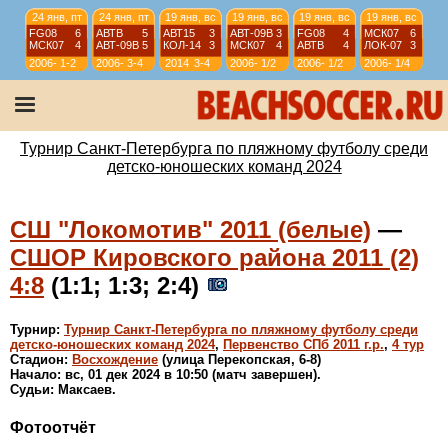
24 янв, пт
24 янв, пт
19 янв, вс
19 янв, вс
19 янв, вс
19 янв, вс
FG08
6
АВТВ
5
АВТ15
3
АВТ-09B
3
FG08
4
МСК07
6
МСК07
4
АВТ-09B
5
КОЛ-14
3
МСК07
4
АВТВ
4
ЛОК-07
3
2006-
1-2
2006-
3-4
2014
3-4
2006-
1/2
2006-
1/2
2006-
1/4
07
07
07
07
07
12 янв, вс
12 янв, вс
12 янв, вс
12 янв, вс
АВТ08
4
АВТ-09B
6
ИСКР-07
5
ИС-08
1
АВТВ
6
ЛИС08
4
СШЛ08R
3
МСК08
4
2006-
1/4
2006-
1/4
2006-
9-10
2006-
11-12
Турнир Санкт-Петербурга по пляжному футболу среди
07
07
07
07
детско-юношеских команд 2024
СШ "Локомотив" 2011 (белые)
—
СШОР Кировского района 2011 (2)
4:8
(1:1; 1:3; 2:4)
Турнир:
Турнир Санкт-Петербурга по пляжному футболу среди
детско-юношеских команд 2024
,
Первенство СПб 2011 г.р.
,
4 тур
Стадион:
Восхождение
(улица Перекопская, 6-8)
Начало: вс, 01 дек 2024 в 10:50 (матч завершен).
Судьи: Максаев.
Фотоотчёт