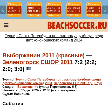
24 янв, пт
24 янв, пт
19 янв, вс
19 янв, вс
19 янв, вс
FG08
6
АВТВ
5
АВТ15
3
АВТ-09B
3
FG08
4
МСК07
4
АВТ-09B
5
КОЛ-14
3
МСК07
4
АВТВ
4
2006-
1-2
2006-
3-4
2014
3-4
2006-
1/2
2006-
1/2
07
07
07
07
Турнир Санкт-Петербурга по пляжному футболу среди
детско-юношеских команд 2024
Выборжанин 2011 (красные)
—
Зеленогорск СШОР 2011
7:2 (2:2;
2:0; 3:0)
Турнир:
Турнир Санкт-Петербурга по пляжному футболу среди
детско-юношеских команд 2024
,
Первенство СПб 2011 г.р.
,
6 тур
Стадион:
Восхождение
(улица Перекопская, 6-8)
Начало: вс, 15 дек 2024 в 12:00 (матч завершен).
Судьи: Васильев.
События