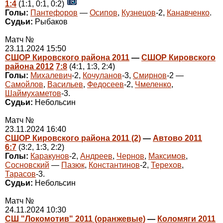
1:4
(1:1, 0:1, 0:2)
Голы:
Пантефоров
—
Осипов
,
Кузнецов
-2,
Канавченко
.
Судьи:
Рыбаков
Матч №
23.11.2024 15:50
СШОР Кировского района 2011
—
СШОР Кировского
района 2012
7:8
(4:1, 1:3, 2:4)
Голы:
Михалевич
-2,
Кочуланов
-3,
Смирнов
-2 —
Самойлов
,
Васильев
,
Федосеев
-2,
Чмеленко
,
Шаймухаметов
-3.
Судьи:
Небольсин
Матч №
23.11.2024 16:40
СШОР Кировского района 2011 (2)
—
Автово 2011
6:7
(3:2, 1:3, 2:2)
Голы:
Каракунов
-2,
Андреев
,
Чернов
,
Максимов
,
Сосновский
—
Пазюк
,
Константинов
-2,
Терехов
,
Тарасов
-3.
Судьи:
Небольсин
Матч №
24.11.2024 10:30
СШ "Локомотив" 2011 (оранжевые)
—
Коломяги 2011