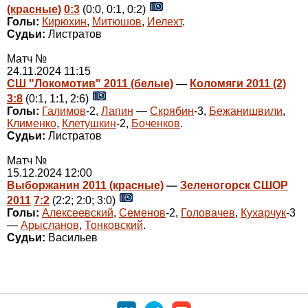
(красные)
0:3
(0:0, 0:1, 0:2)
Голы:
Кирюхин
,
Митюшов
,
Иелехт
.
Судьи:
Листратов
Матч №
24.11.2024 11:15
СШ "Локомотив" 2011 (белые)
—
Коломяги 2011 (2)
3:8
(0:1, 1:1, 2:6)
Голы:
Галимов
-2,
Лапин
—
Скрябин
-3,
Бежанишвили
,
Клименко
,
Клетушкин
-2,
Боченков
.
Судьи:
Листратов
Матч №
15.12.2024 12:00
Выборжанин 2011 (красные)
—
Зеленогорск СШОР
2011
7:2
(2:2; 2:0; 3:0)
Голы:
Алексеевский
,
Семенов
-2,
Головачев
,
Кухарчук
-3
—
Арысланов
,
Тонковский
.
Судьи:
Васильев