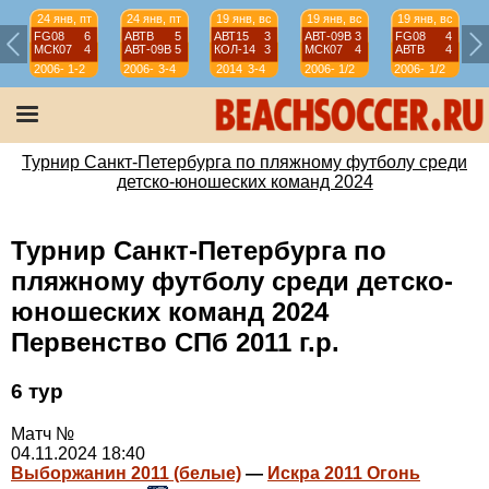
24 янв, пт
24 янв, пт
19 янв, вс
19 янв, вс
19 янв, вс
FG08
6
АВТВ
5
АВТ15
3
АВТ-09B
3
FG08
4
МСК07
4
АВТ-09B
5
КОЛ-14
3
МСК07
4
АВТВ
4
2006-
1-2
2006-
3-4
2014
3-4
2006-
1/2
2006-
1/2
07
07
07
07
Турнир Санкт-Петербурга по пляжному футболу среди
детско-юношеских команд 2024
Турнир Санкт-Петербурга по
пляжному футболу среди детско-
юношеских команд 2024
Первенство СПб 2011 г.р.
6 тур
Матч №
04.11.2024 18:40
Выборжанин 2011 (белые)
—
Искра 2011 Огонь