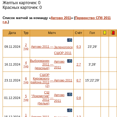
Желтых карточек: 0
Красных карточек: 0
Cписок матчей за команду «
Автово 2011
» (
Первенство СПб 2011
г.р.
)
Дата
Тур
Матч
Счёт
Гол
2
09.11.2024
Автово 2011
—
6:3
23',29'
Зеленогорск
тур
СШОР 2011
Выборжанин
Автово
4
16.11.2024
2011
—
2:7
3',28'
тур
2011
(красные)
СШОР
6
Кировского
23.11.2024
—
Автово 2011
6:7
15',22',29'
тур
района 2011
(2)
СШ
Автово
5
"Локомотив"
01.12.2024
—
0:8
тур
2011
2011
(белые)
1
15.12.2024
Автово 2011
—
1:2