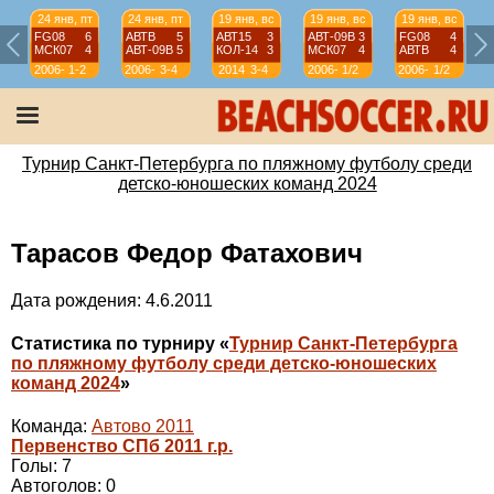
24 янв, пт
24 янв, пт
19 янв, вс
19 янв, вс
19 янв, вс
FG08
6
АВТВ
5
АВТ15
3
АВТ-09B
3
FG08
4
МСК07
4
АВТ-09B
5
КОЛ-14
3
МСК07
4
АВТВ
4
2006-
1-2
2006-
3-4
2014
3-4
2006-
1/2
2006-
1/2
07
07
07
07
Турнир Санкт-Петербурга по пляжному футболу среди
детско-юношеских команд 2024
Тарасов Федор Фатахович
Дата рождения: 4.6.2011
Статистика по турниру «
Турнир Санкт-Петербурга
по пляжному футболу среди детско-юношеских
команд 2024
»
Команда:
Автово 2011
Первенство СПб 2011 г.р.
Голы: 7
Автоголов: 0