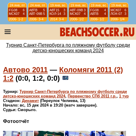
24 янв, пт
24 янв, пт
19 янв, вс
19 янв, вс
19 янв, вс
19 янв, вс
FG08
6
АВТВ
5
АВТ15
3
АВТ-09B
3
FG08
4
МСК07
6
МСК07
4
АВТ-09B
5
КОЛ-14
3
МСК07
4
АВТВ
4
ЛОК-07
3
2006-
1-2
2006-
3-4
2014
3-4
2006-
1/2
2006-
1/2
2006-
1/4
07
07
07
07
07
12 янв, вс
12 янв, вс
12 янв, вс
12 янв, вс
АВТ08
4
АВТ-09B
6
ИСКР-07
5
ИС-08
1
АВТВ
6
ЛИС08
4
СШЛ08R
3
МСК08
4
2006-
1/4
2006-
1/4
2006-
9-10
2006-
11-12
Турнир Санкт-Петербурга по пляжному футболу среди
07
07
07
07
детско-юношеских команд 2024
Автово 2011
—
Коломяги 2011 (2)
1:2
(0:0, 1:2, 0:0)
Турнир:
Турнир Санкт-Петербурга по пляжному футболу среди
детско-юношеских команд 2024
,
Первенство СПб 2011 г.р.
,
1 тур
Стадион:
Динамит
(Переулок Челиева, 13)
Начало: вс, 15 дек 2024 в 19:20 (матч завершен).
Судьи: Сморыго.
Фотоотчёт