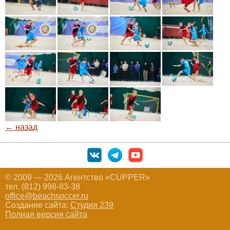
← назад
© 2009 — 2026 Агентство «CUPPER»
тел. (812) 998-83-38
office@beachsoccer.ru
Создание сайта:
Студия 239
Полная версия сайта