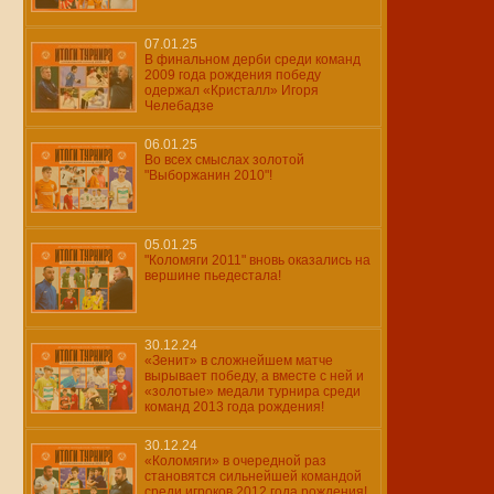
07.01.25
В финальном дерби среди команд
2009 года рождения победу
одержал «Кристалл» Игоря
Челебадзе
06.01.25
Во всех смыслах золотой
"Выборжанин 2010"!
05.01.25
"Коломяги 2011" вновь оказались на
вершине пьедестала!
30.12.24
«Зенит» в сложнейшем матче
вырывает победу, а вместе с ней и
«золотые» медали турнира среди
команд 2013 года рождения!
30.12.24
«Коломяги» в очередной раз
становятся сильнейшей командой
среди игроков 2012 года рождения!