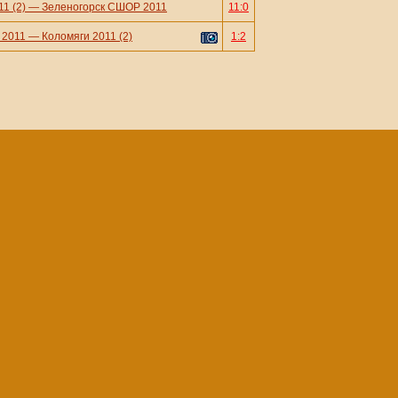
1 (2)
—
Зеленогорск СШОР 2011
11:0
 2011
—
Коломяги 2011 (2)
1:2