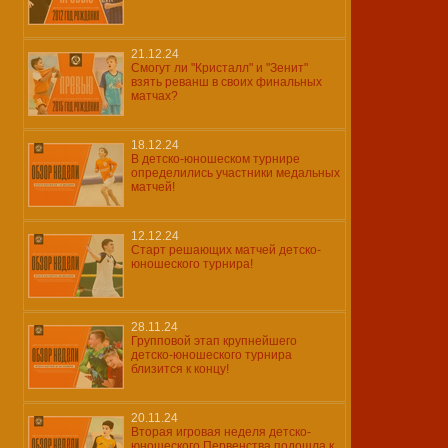
21.12.24
Смогут ли "Кристалл" и "Зенит"
взять реванш в своих финальных
матчах?
18.12.24
В детско-юношеском турнире
определились участники медальных
матчей!
12.12.24
Старт решающих матчей детско-
юношеского турнира!
28.11.24
Групповой этап крупнейшего
детско-юношеского турнира
близится к концу!
20.11.24
Вторая игровая неделя детско-
юношеского Первенства подошла к