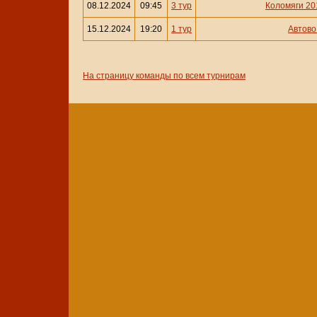
08.12.2024
09:45
3 тур
Коломяги 201
15.12.2024
19:20
1 тур
Автово
На страницу команды по всем турнирам