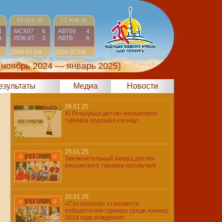
19 янв, вс
12 янв, вс
4
МСК07
6
АВТ08
4
4
ЛОК-07
3
АВТВ
6
2006-07
1/4
2006-07
1/4
(ноябрь 2024 — январь 2025)
результаты
Медиа
Новости
26.01.25
XI Розыгрыш детско-юношеского
турнира подошёл к концу!
25.01.25
Заключительный аккорд детско-
юношеского турнира прозвучал!
20.01.25
«Сестрорецк» становится
победителем турнира среди команд
2014 года рождения!