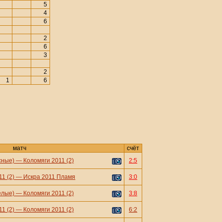
5
4
6
2
6
3
2
1
6
матч
счёт
сные)
—
Коломяги 2011 (2)
2:5
1 (2)
—
Искра 2011 Пламя
3:0
елые)
—
Коломяги 2011 (2)
3:8
1 (2)
—
Коломяги 2011 (2)
6:2