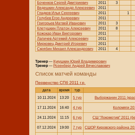
Боченков Сергей Дмитриевич
2011
3
Ведешкин Александр Алексеевич
2011
Гладков Илья Сергеевич
2011
1
Голубев Егор Андреевич
2011
Григорьев Матвей Иванович
2011
3
Клетушкин Платон Алексеевич
2011
8
Кожокар Иван Викторович
2011
Лапичев Артемий Алексеевич
2011
Мирковец Дмитрий Игоревич
2011
Скрябин Михаил Александрович
2011
4
Тренер
—
Кукушкин Юрий Владимирович
Тренер
—
Розенберг Андрей Вячеславович
Cписок матчей команды
Первенство СПб 2011 г.р.
дата
время
тур
10.11.2024
13:20
5 тур
Выборжанин 2011 (кра
17.11.2024
16:40
4 тур
Коломяги 201
24.11.2024
11:15
6 тур
СШ "Локомотив" 2011 (б
07.12.2024
19:00
7 тур
СШОР Кировского района 201