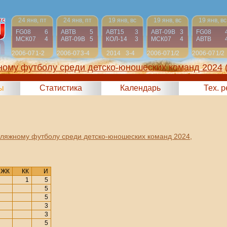
24 янв, пт
24 янв, пт
19 янв, вс
19 янв, вс
19 янв, вс
FG08
6
АВТВ
5
АВТ15
3
АВТ-09B
3
FG08
МСК07
4
АВТ-09B
5
КОЛ-14
3
МСК07
4
АВТВ
2006-07
1-2
2006-07
3-4
2014
3-4
2006-07
1/2
2006-07
1/2
ному футболу среди детско-юношеских команд 2024
ы
Статистика
Календарь
Тех. 
пляжному футболу среди детско-юношеских команд 2024
,
ЖК
КК
И
1
5
5
5
3
3
5