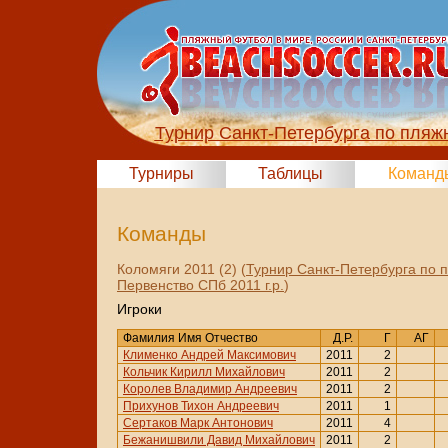
Турнир Санкт-Петербурга по пляж
Турниры
Таблицы
Команд
Команды
Коломяги 2011 (2) (
Турнир Санкт-Петербурга по 
Первенство СПб 2011 г.р.
)
Игроки
Фамилия Имя Отчество
Д.Р.
Г
АГ
Клименко Андрей Максимович
2011
2
Кольчик Кирилл Михайлович
2011
2
Королев Владимир Андреевич
2011
2
Прихунов Тихон Андреевич
2011
1
Сертаков Марк Антонович
2011
4
Бежанишвили Давид Михайлович
2011
2