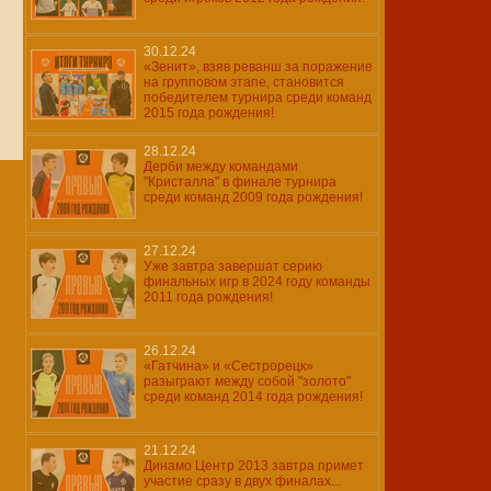
30.12.24
«Зенит», взяв реванш за поражение
на групповом этапе, становится
победителем турнира среди команд
2015 года рождения!
28.12.24
Дерби между командами
"Кристалла" в финале турнира
среди команд 2009 года рождения!
27.12.24
Уже завтра завершат серию
финальных игр в 2024 году команды
2011 года рождения!
26.12.24
«Гатчина» и «Сестрорецк»
разыграют между собой "золото"
среди команд 2014 года рождения!
21.12.24
Динамо Центр 2013 завтра примет
участие сразу в двух финалах...