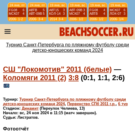
24 янв, пт
24 янв, пт
19 янв, вс
19 янв, вс
19 янв, вс
19 янв, вс
FG08
6
АВТВ
5
АВТ15
3
АВТ-09B
3
FG08
4
МСК07
6
МСК07
4
АВТ-09B
5
КОЛ-14
3
МСК07
4
АВТВ
4
ЛОК-07
3
2006-
1-2
2006-
3-4
2014
3-4
2006-
1/2
2006-
1/2
2006-
1/4
07
07
07
07
07
12 янв, вс
12 янв, вс
12 янв, вс
12 янв, вс
АВТ08
4
АВТ-09B
6
ИСКР-07
5
ИС-08
1
АВТВ
6
ЛИС08
4
СШЛ08R
3
МСК08
4
2006-
1/4
2006-
1/4
2006-
9-10
2006-
11-12
Турнир Санкт-Петербурга по пляжному футболу среди
07
07
07
07
детско-юношеских команд 2024
СШ "Локомотив" 2011 (белые)
—
Коломяги 2011 (2)
3:8
(0:1, 1:1, 2:6)
Турнир:
Турнир Санкт-Петербурга по пляжному футболу среди
детско-юношеских команд 2024
,
Первенство СПб 2011 г.р.
,
6 тур
Стадион:
Динамит
(Переулок Челиева, 13)
Начало: вс, 24 ноя 2024 в 11:15 (матч завершен).
Судьи: Листратов.
Фотоотчёт