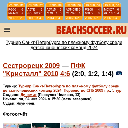
24 янв, пт
24 янв, пт
19 янв, вс
19 янв, вс
19 янв, вс
19 янв, вс
FG08
6
АВТВ
5
АВТ15
3
АВТ-09B
3
FG08
4
МСК07
6
МСК07
4
АВТ-09B
5
КОЛ-14
3
МСК07
4
АВТВ
4
ЛОК-07
3
2006-
1-2
2006-
3-4
2014
3-4
2006-
1/2
2006-
1/2
2006-
1/4
07
07
07
07
07
12 янв, вс
12 янв, вс
12 янв, вс
12 янв, вс
АВТ08
4
АВТ-09B
6
ИСКР-07
5
ИС-08
1
АВТВ
6
ЛИС08
4
СШЛ08R
3
МСК08
4
2006-
1/4
2006-
1/4
2006-
9-10
2006-
11-12
Турнир Санкт-Петербурга по пляжному футболу среди
07
07
07
07
детско-юношеских команд 2024
Сестрорецк 2009
—
ПФК
"Кристалл" 2010
4:6
(2:0, 1:2, 1:4)
Турнир:
Турнир Санкт-Петербурга по пляжному футболу среди
детско-юношеских команд 2024
,
Первенство СПб 2009 г.р.
,
5 тур
Стадион:
Динамит
(Переулок Челиева, 13)
Начало: пн, 04 ноя 2024 в 15:20 (матч завершен).
Судьи: Якуничев.
Фотоотчёт