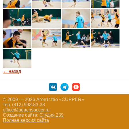
← назад
© 2009 — 2026 Агентство «CUPPER»
тел. (812) 998-83-38
office@beachsoccer.ru
Создание сайта:
Студия 239
Полная версия сайта