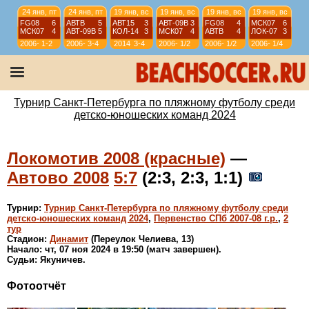
24 янв, пт
24 янв, пт
19 янв, вс
19 янв, вс
19 янв, вс
19 янв, вс
FG08
6
АВТВ
5
АВТ15
3
АВТ-09B
3
FG08
4
МСК07
6
МСК07
4
АВТ-09B
5
КОЛ-14
3
МСК07
4
АВТВ
4
ЛОК-07
3
2006-
1-2
2006-
3-4
2014
3-4
2006-
1/2
2006-
1/2
2006-
1/4
07
07
07
07
07
12 янв, вс
12 янв, вс
12 янв, вс
12 янв, вс
АВТ08
4
АВТ-09B
6
ИСКР-07
5
ИС-08
1
АВТВ
6
ЛИС08
4
СШЛ08R
3
МСК08
4
2006-
1/4
2006-
1/4
2006-
9-10
2006-
11-12
Турнир Санкт-Петербурга по пляжному футболу среди
07
07
07
07
детско-юношеских команд 2024
Локомотив 2008 (красные)
—
Автово 2008
5:7
(2:3, 2:3, 1:1)
Турнир:
Турнир Санкт-Петербурга по пляжному футболу среди
детско-юношеских команд 2024
,
Первенство СПб 2007-08 г.р.
,
2
тур
Стадион:
Динамит
(Переулок Челиева, 13)
Начало: чт, 07 ноя 2024 в 19:50 (матч завершен).
Судьи: Якуничев.
Фотоотчёт