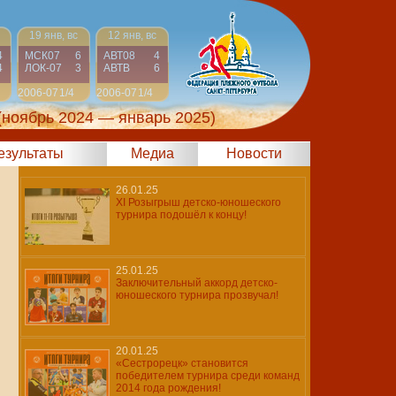
19 янв, вс
12 янв, вс
4
МСК07
6
АВТ08
4
4
ЛОК-07
3
АВТВ
6
2006-07
1/4
2006-07
1/4
(ноябрь 2024 — январь 2025)
результаты
Медиа
Новости
26.01.25
XI Розыгрыш детско-юношеского
турнира подошёл к концу!
25.01.25
Заключительный аккорд детско-
юношеского турнира прозвучал!
20.01.25
«Сестрорецк» становится
победителем турнира среди команд
2014 года рождения!