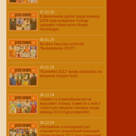
07.01.25
В финальном дерби среди команд
2009 года рождения победу
одержал «Кристалл» Игоря
Челебадзе
06.01.25
Во всех смыслах золотой
"Выборжанин 2010"!
05.01.25
"Коломяги 2011" вновь оказались на
вершине пьедестала!
30.12.24
«Зенит» в сложнейшем матче
вырывает победу, а вместе с ней и
«золотые» медали турнира среди
команд 2013 года рождения!
30.12.24
«Коломяги» в очередной раз
становятся сильнейшей командой
среди игроков 2012 года рождения!