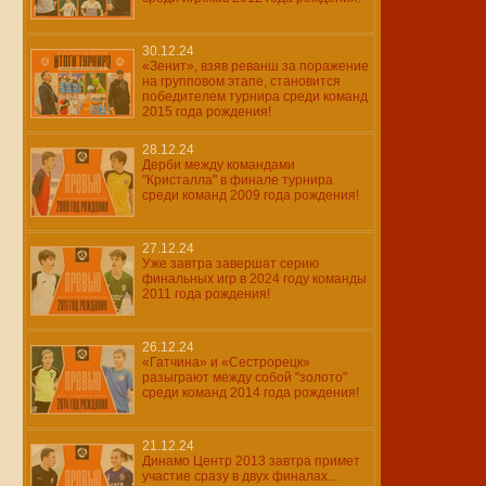
30.12.24
«Зенит», взяв реванш за поражение
на групповом этапе, становится
победителем турнира среди команд
2015 года рождения!
28.12.24
Дерби между командами
"Кристалла" в финале турнира
среди команд 2009 года рождения!
27.12.24
Уже завтра завершат серию
финальных игр в 2024 году команды
2011 года рождения!
26.12.24
«Гатчина» и «Сестрорецк»
разыграют между собой "золото"
среди команд 2014 года рождения!
21.12.24
Динамо Центр 2013 завтра примет
участие сразу в двух финалах...