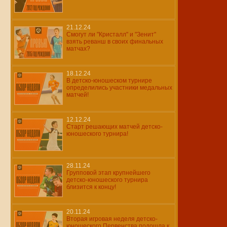
21.12.24
Смогут ли "Кристалл" и "Зенит"
взять реванш в своих финальных
матчах?
18.12.24
В детско-юношеском турнире
определились участники медальных
матчей!
12.12.24
Старт решающих матчей детско-
юношеского турнира!
28.11.24
Групповой этап крупнейшего
детско-юношеского турнира
близится к концу!
20.11.24
Вторая игровая неделя детско-
юношеского Первенства подошла к