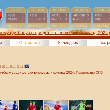
24 янв, пт
24 янв, пт
19 янв, вс
19 янв, вс
19 янв, вс
FG08
6
АВТВ
5
АВТ15
3
АВТ-09B
3
FG08
МСК07
4
АВТ-09B
5
КОЛ-14
3
МСК07
4
АВТВ
2006-07
1-2
2006-07
3-4
2014
3-4
2006-07
1/2
2006-07
1/2
ному футболу среди детско-юношеских команд 2024
ы
Статистика
Календарь
Тех. 
3
(0:1, 0:1, 3:1)
утболу среди детско-юношеских команд 2024
,
Первенство СПб