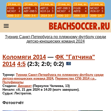
24 янв, пт
24 янв, пт
19 янв, вс
19 янв, вс
19 янв, вс
19 янв, вс
FG08
6
АВТВ
5
АВТ15
3
АВТ-09B
3
FG08
4
МСК07
6
МСК07
4
АВТ-09B
5
КОЛ-14
3
МСК07
4
АВТВ
4
ЛОК-07
3
2006-
1-2
2006-
3-4
2014
3-4
2006-
1/2
2006-
1/2
2006-
1/4
07
07
07
07
07
12 янв, вс
12 янв, вс
12 янв, вс
12 янв, вс
АВТ08
4
АВТ-09B
6
ИСКР-07
5
ИС-08
1
АВТВ
6
ЛИС08
4
СШЛ08R
3
МСК08
4
2006-
1/4
2006-
1/4
2006-
9-10
2006-
11-12
Турнир Санкт-Петербурга по пляжному футболу среди
07
07
07
07
детско-юношеских команд 2024
Коломяги 2014
—
ФК "Гатчина"
2014
4:5
(2:3; 2:0; 0:2)
Турнир:
Турнир Санкт-Петербурга по пляжному футболу среди
детско-юношеских команд 2024
,
Первенство СПб 2014 г.р.
,
Полуфиналы
Стадион:
Динамит
(Переулок Челиева, 13)
Начало: сб, 21 дек 2024 в 14:20 (матч завершен).
Судьи: Листратов.
Фотоотчёт