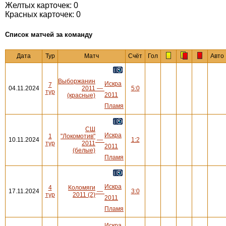
Желтых карточек: 0
Красных карточек: 0
Cписок матчей за команду
Дата
Тур
Матч
Счёт
Гол
Авто
Выборжанин
Искра
7
04.11.2024
2011
—
5:0
тур
2011
(красные)
Пламя
СШ
Искра
1
"Локомотив"
10.11.2024
—
1:2
тур
2011
2011
(белые)
Пламя
Искра
4
Коломяги
17.11.2024
—
3:0
тур
2011 (2)
2011
Пламя
Искра