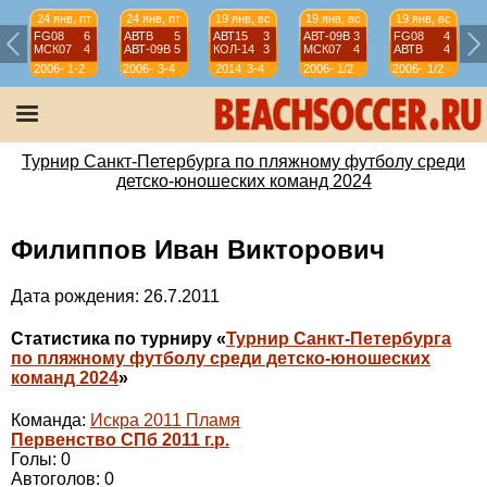
24 янв, пт
24 янв, пт
19 янв, вс
19 янв, вс
19 янв, вс
FG08
6
АВТВ
5
АВТ15
3
АВТ-09B
3
FG08
4
МСК07
4
АВТ-09B
5
КОЛ-14
3
МСК07
4
АВТВ
4
2006-
1-2
2006-
3-4
2014
3-4
2006-
1/2
2006-
1/2
07
07
07
07
Турнир Санкт-Петербурга по пляжному футболу среди
детско-юношеских команд 2024
Филиппов Иван Викторович
Дата рождения: 26.7.2011
Статистика по турниру «
Турнир Санкт-Петербурга
по пляжному футболу среди детско-юношеских
команд 2024
»
Команда:
Искра 2011 Пламя
Первенство СПб 2011 г.р.
Голы: 0
Автоголов: 0