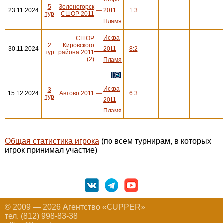
5
Зеленогорск
23.11.2024
—
2011
1:3
тур
СШОР 2011
Пламя
Искра
СШОР
2
Кировского
30.11.2024
—
2011
8:2
тур
района 2011
(2)
Пламя
Искра
3
15.12.2024
Автово 2011
—
6:3
тур
2011
Пламя
Общая статистика игрока
(по всем турнирам, в которых
игрок принимал участие)
© 2009 — 2026 Агентство «CUPPER»
тел. (812) 998-83-38