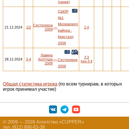
(синие)
СШОР
№1
Московского
Сестрорецк
21.12.2024
1/2
—
2:4
2009
района -
Кристалл
2009
Лавина
3:3
28.12.2024
3-4
Колтуши
—
Сестрорецк
пен.3:4
2009
2009
Общая статистика игрока
(по всем турнирам, в которых
игрок принимал участие)
© 2009 — 2026 Агентство «CUPPER»
тел. (812) 998-83-38