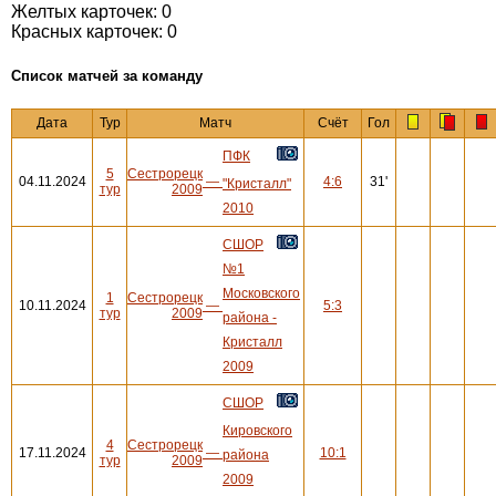
Желтых карточек: 0
Красных карточек: 0
Cписок матчей за команду
Дата
Тур
Матч
Счёт
Гол
ПФК
5
Сестрорецк
04.11.2024
—
4:6
31'
"Кристалл"
тур
2009
2010
СШОР
№1
Московского
1
Сестрорецк
10.11.2024
—
5:3
тур
2009
района -
Кристалл
2009
СШОР
Кировского
4
Сестрорецк
17.11.2024
—
10:1
района
тур
2009
2009