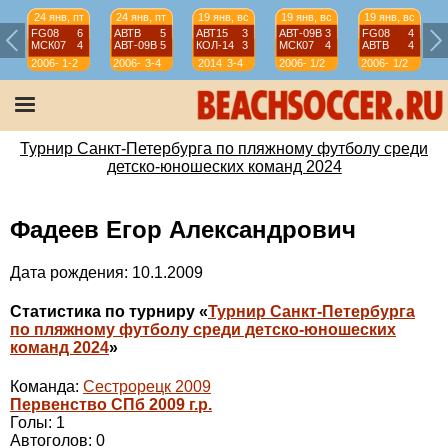
24 янв, пт
24 янв, пт
19 янв, вс
19 янв, вс
19 янв, вс
FG08
6
АВТВ
5
АВТ15
3
АВТ-09B
3
FG08
4
МСК07
4
АВТ-09B
5
КОЛ-14
3
МСК07
4
АВТВ
4
2006-
1-2
2006-
3-4
2014
3-4
2006-
1/2
2006-
1/2
07
07
07
07
Турнир Санкт-Петербурга по пляжному футболу среди
детско-юношеских команд 2024
Фадеев Егор Александрович
Дата рождения: 10.1.2009
Статистика по турниру «
Турнир Санкт-Петербурга
по пляжному футболу среди детско-юношеских
команд 2024
»
Команда:
Сестрорецк 2009
Первенство СПб 2009 г.р.
Голы: 1
Автоголов: 0