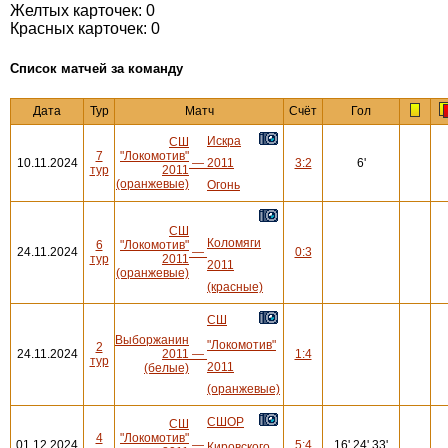
Желтых карточек: 0
Красных карточек: 0
Cписок матчей за команду
Дата
Тур
Матч
Счёт
Гол
Искра
СШ
7
"Локомотив"
10.11.2024
—
2011
3:2
6'
тур
2011
(оранжевые)
Огонь
СШ
Коломяги
6
"Локомотив"
24.11.2024
—
0:3
тур
2011
2011
(оранжевые)
(красные)
СШ
Выборжанин
"Локомотив"
2
24.11.2024
2011
—
1:4
тур
2011
(белые)
(оранжевые)
СШОР
СШ
4
"Локомотив"
01.12.2024
—
5:4
16',24',33'
Кировского