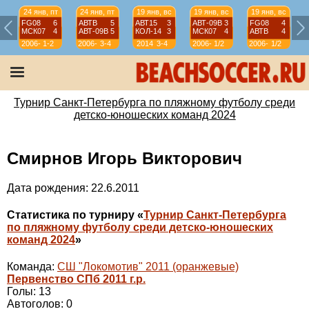
24 янв, пт
24 янв, пт
19 янв, вс
19 янв, вс
19 янв, вс
FG08
6
АВТВ
5
АВТ15
3
АВТ-09B
3
FG08
4
МСК07
4
АВТ-09B
5
КОЛ-14
3
МСК07
4
АВТВ
4
2006-
1-2
2006-
3-4
2014
3-4
2006-
1/2
2006-
1/2
07
07
07
07
Турнир Санкт-Петербурга по пляжному футболу среди
детско-юношеских команд 2024
Смирнов Игорь Викторович
Дата рождения: 22.6.2011
Статистика по турниру «
Турнир Санкт-Петербурга
по пляжному футболу среди детско-юношеских
команд 2024
»
Команда:
СШ "Локомотив" 2011 (оранжевые)
Первенство СПб 2011 г.р.
Голы: 13
Автоголов: 0