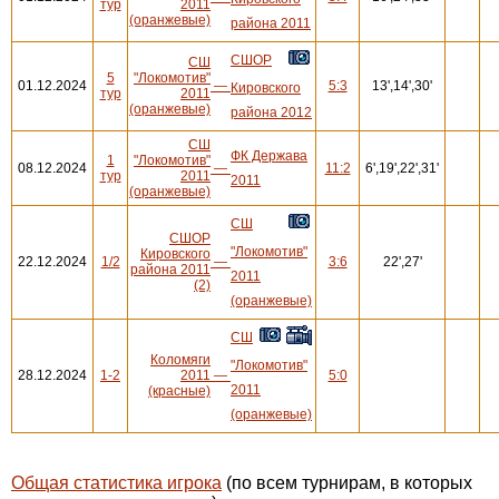
тур
2011
(оранжевые)
района 2011
СШОР
СШ
5
"Локомотив"
01.12.2024
—
5:3
13',14',30'
Кировского
тур
2011
(оранжевые)
района 2012
СШ
ФК Держава
1
"Локомотив"
08.12.2024
—
11:2
6',19',22',31'
тур
2011
2011
(оранжевые)
СШ
СШОР
"Локомотив"
Кировского
22.12.2024
1/2
—
3:6
22',27'
района 2011
2011
(2)
(оранжевые)
СШ
Коломяги
"Локомотив"
28.12.2024
1-2
2011
—
5:0
2011
(красные)
(оранжевые)
Общая статистика игрока
(по всем турнирам, в которых