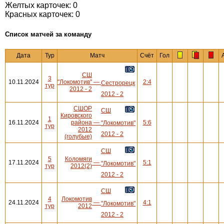
Желтых карточек: 0
Красных карточек: 0
Cписок матчей за команду
Дата
Тур
Матч
Счёт
Гол
СШ
3
10.11.2024
"Локомотив"
—
2:4
Сестрорецк
тур
2012 - 2
2012 - 2
СШОР
СШ
Кировского
1
16.11.2024
района
—
5:6
"Локомотив"
тур
2012
2012 - 2
(голубые)
СШ
5
Коломяги
17.11.2024
—
5:1
"Локомотив"
тур
2012(2)
2012 - 2
СШ
4
Локомотив
24.11.2024
—
4:1
"Локомотив"
тур
2012
2012 - 2