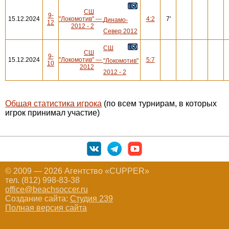
СШ
9-
15.12.2024
"Локомотив"
—
4:2
7'
Динамо-
12
2012 - 2
Север 2012
СШ
СШ
9-
15.12.2024
"Локомотив"
—
5:7
"Локомотив"
10
2012
2012 - 2
Общая статистика игрока
(по всем турнирам, в которых
игрок принимал участие)
© 2009 — 2026 Агентство «CUPPER»
тел. (812) 998-83-38
office@beachsoccer.ru
Создание сайта:
Студия 239
Полная версия сайта