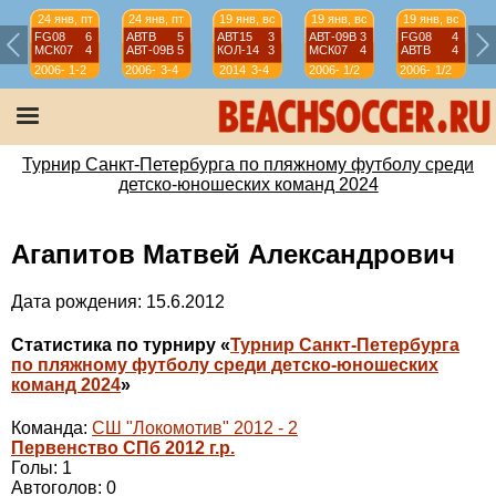
24 янв, пт
24 янв, пт
19 янв, вс
19 янв, вс
19 янв, вс
FG08
6
АВТВ
5
АВТ15
3
АВТ-09B
3
FG08
4
МСК07
4
АВТ-09B
5
КОЛ-14
3
МСК07
4
АВТВ
4
2006-
1-2
2006-
3-4
2014
3-4
2006-
1/2
2006-
1/2
07
07
07
07
Турнир Санкт-Петербурга по пляжному футболу среди
детско-юношеских команд 2024
Агапитов Матвей Александрович
Дата рождения: 15.6.2012
Статистика по турниру «
Турнир Санкт-Петербурга
по пляжному футболу среди детско-юношеских
команд 2024
»
Команда:
СШ "Локомотив" 2012 - 2
Первенство СПб 2012 г.р.
Голы: 1
Автоголов: 0