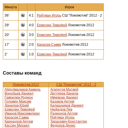
Минута
Игрок
36'
4:1
Ройтман Игорь
СШ "Локомотив" 2012 - 2
29'
4:0
Ермолин Тимофей
Локомотив 2012
20'
3:0
Ермолин Тимофей
Локомотив 2012
17'
2:0
Карасев Савва
Локомотив 2012
2'
1:0
Ермолин Тимофей
Локомотив 2012
Составы команд
Локомотив 2012
СШ "Локомотив" 2012 - 2
Абдулмаликов Камиль
Агапитов Матвей
Воробьев Даниил
Дегтярев Данила
Гаврилюк Родион
Ивчевски Даниил
Головин Максим
Казаков Артем
Данилов Юрий
Калашников Даниил
Ермолин Тимофей
Нефедов Лев
Иванов Максимилиан
Радионов Артем
Карасев Савва
Ройтман Игорь
Карнаухов Артем
Тарасевич Константин
Кассин Михаил
Федоров Денис