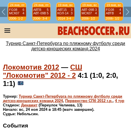
24 янв, пт
24 янв, пт
19 янв, вс
19 янв, вс
19 янв, вс
FG08
6
АВТВ
5
АВТ15
3
АВТ-09B
3
FG08
4
МСК07
4
АВТ-09B
5
КОЛ-14
3
МСК07
4
АВТВ
4
2006-
1-2
2006-
3-4
2014
3-4
2006-
1/2
2006-
1/2
07
07
07
07
Турнир Санкт-Петербурга по пляжному футболу среди
детско-юношеских команд 2024
Локомотив 2012
—
СШ
"Локомотив" 2012 - 2
4:1 (1:0, 2:0,
1:1)
Турнир:
Турнир Санкт-Петербурга по пляжному футболу среди
детско-юношеских команд 2024
,
Первенство СПб 2012 г.р.
,
4 тур
Стадион:
Динамит
(Переулок Челиева, 13)
Начало: вс, 24 ноя 2024 в 18:45 (матч завершен).
Судьи: Небольсин.
События