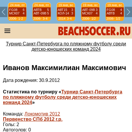
24 янв, пт
24 янв, пт
19 янв, вс
19 янв, вс
19 янв, вс
FG08
6
АВТВ
5
АВТ15
3
АВТ-09B
3
FG08
4
МСК07
4
АВТ-09B
5
КОЛ-14
3
МСК07
4
АВТВ
4
2006-
1-2
2006-
3-4
2014
3-4
2006-
1/2
2006-
1/2
07
07
07
07
Турнир Санкт-Петербурга по пляжному футболу среди
детско-юношеских команд 2024
Иванов Максимилиан Максимович
Дата рождения: 30.9.2012
Статистика по турниру «
Турнир Санкт-Петербурга
по пляжному футболу среди детско-юношеских
команд 2024
»
Команда:
Локомотив 2012
Первенство СПб 2012 г.р.
Голы: 2
Автоголов: 0