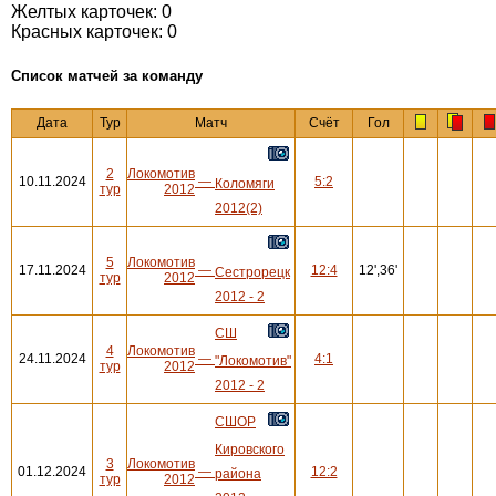
Желтых карточек: 0
Красных карточек: 0
Cписок матчей за команду
Дата
Тур
Матч
Счёт
Гол
2
Локомотив
10.11.2024
—
5:2
Коломяги
тур
2012
2012(2)
5
Локомотив
17.11.2024
—
12:4
12',36'
Сестрорецк
тур
2012
2012 - 2
СШ
4
Локомотив
24.11.2024
—
4:1
"Локомотив"
тур
2012
2012 - 2
СШОР
Кировского
3
Локомотив
01.12.2024
—
12:2
района
тур
2012