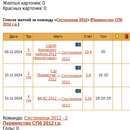
Желтых карточек: 0
Красных карточек: 0
Cписок матчей за команду «
Сестрорецк 2012
» (
Первенство СПб
2012 г.р.
)
Дата
Тур
Матч
Счёт
Гол
СШОР
5
Кировского
09.11.2024
—
10:4
35'
Сестрорецк
тур
района 2012
(фиолетовые)
2012
СШ
1
10.11.2024
"Локомотив"
—
2:8
16',32'
Сестрорецк
тур
2012
2012
4
10.11.2024
ФК КС 2012
—
2:16
19',20',33'
Сестрорецк
тур
2012
Команда:
Сестрорецк 2012 - 2
Первенство СПб 2012 г.р.
Голы: 0