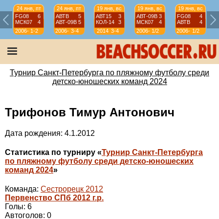
24 янв, пт
24 янв, пт
19 янв, вс
19 янв, вс
19 янв, вс
FG08
6
АВТВ
5
АВТ15
3
АВТ-09B
3
FG08
4
МСК07
4
АВТ-09B
5
КОЛ-14
3
МСК07
4
АВТВ
4
2006-
1-2
2006-
3-4
2014
3-4
2006-
1/2
2006-
1/2
07
07
07
07
Турнир Санкт-Петербурга по пляжному футболу среди
детско-юношеских команд 2024
Трифонов Тимур Антонович
Дата рождения: 4.1.2012
Статистика по турниру «
Турнир Санкт-Петербурга
по пляжному футболу среди детско-юношеских
команд 2024
»
Команда:
Сестрорецк 2012
Первенство СПб 2012 г.р.
Голы: 6
Автоголов: 0