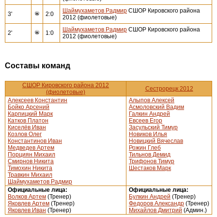
Шаймухаметов Радмир
СШОР Кировского района
3'
2:0
2012 (фиолетовые)
Шаймухаметов Радмир
СШОР Кировского района
2'
1:0
2012 (фиолетовые)
Составы команд
СШОР Кировского района 2012
Сестрорецк 2012
(фиолетовые)
Алексеев Константин
Алыпов Алексей
Бойко Арсений
Асмоловский Вадим
Карпицкий Марк
Галкин Андрей
Катков Платон
Евсеев Егор
Киселёв Иван
Засульский Тимур
Козлов Олег
Новиков Илья
Константинов Иван
Новицкий Вячеслав
Медведев Артем
Рожин Глеб
Порциян Михаил
Тильнов Демид
Смирнов Никита
Трифонов Тимур
Тимохин Никита
Шестаков Марк
Травкин Михаил
Шаймухаметов Радмир
Официальные лица:
Официальные лица:
Волков Артем
(Тренер)
Булкин Андрей
(Тренер)
Яковлев Артем
(Тренер)
Федоров Александр
(Тренер)
Яковлев Иван
(Тренер)
Михайлов Дмитрий
(Админ.)