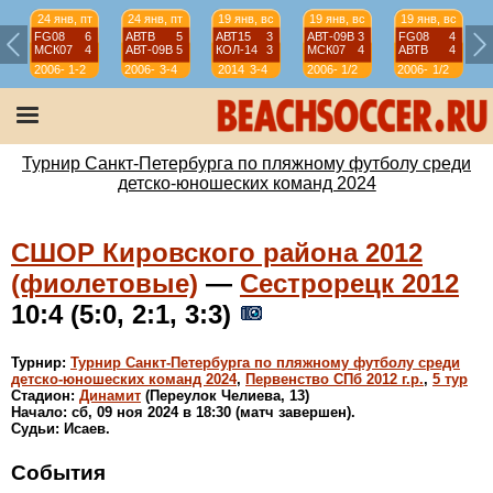
24 янв, пт
24 янв, пт
19 янв, вс
19 янв, вс
19 янв, вс
FG08
6
АВТВ
5
АВТ15
3
АВТ-09B
3
FG08
4
МСК07
4
АВТ-09B
5
КОЛ-14
3
МСК07
4
АВТВ
4
2006-
1-2
2006-
3-4
2014
3-4
2006-
1/2
2006-
1/2
07
07
07
07
Турнир Санкт-Петербурга по пляжному футболу среди
детско-юношеских команд 2024
СШОР Кировского района 2012
(фиолетовые)
—
Сестрорецк 2012
10:4 (5:0, 2:1, 3:3)
Турнир:
Турнир Санкт-Петербурга по пляжному футболу среди
детско-юношеских команд 2024
,
Первенство СПб 2012 г.р.
,
5 тур
Стадион:
Динамит
(Переулок Челиева, 13)
Начало: сб, 09 ноя 2024 в 18:30 (матч завершен).
Судьи: Исаев.
События