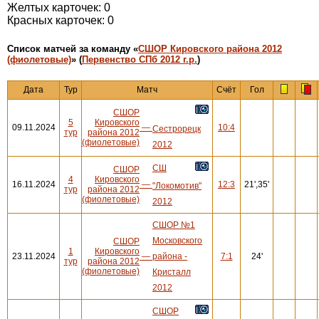
Желтых карточек: 0
Красных карточек: 0
Cписок матчей за команду «
СШОР Кировского района 2012
(фиолетовые)
» (
Первенство СПб 2012 г.р.
)
Дата
Тур
Матч
Счёт
Гол
СШОР
5
Кировского
09.11.2024
—
10:4
Сестрорецк
тур
района 2012
(фиолетовые)
2012
СШ
СШОР
4
Кировского
16.11.2024
—
12:3
21',35'
"Локомотив"
тур
района 2012
(фиолетовые)
2012
СШОР №1
Московского
СШОР
1
Кировского
23.11.2024
—
района -
7:1
24'
тур
района 2012
(фиолетовые)
Кристалл
2012
СШОР