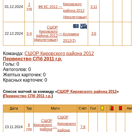
Кировского
2
01.12.2024
ФК КС 2012
—
3:11
тур
района 2012
(фиолетовые)
СШОР
Кировского
22.12.2024
3-4
—
3:6
Коломяги
района 2012
(фиолетовые)
2012(2)
Команда:
СШОР Кировского района 2012
Первенство СПб 2011 г.р.
Голы: 0
Автоголов: 0
Желтых карточек: 0
Красных карточек: 0
Cписок матчей за команду «
СШОР Кировского района 2012
»
(
Первенство СПб 2011 г.р.
)
Дата
Тур
Матч
Счёт
Гол
Ав
СШОР
СШОР
Кировского
6
Кировского
23.11.2024
—
7:8
тур
района
района