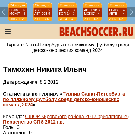
24 янв, пт
24 янв, пт
19 янв, вс
19 янв, вс
19 янв, вс
FG08
6
АВТВ
5
АВТ15
3
АВТ-09B
3
FG08
4
МСК07
4
АВТ-09B
5
КОЛ-14
3
МСК07
4
АВТВ
4
2006-
1-2
2006-
3-4
2014
3-4
2006-
1/2
2006-
1/2
07
07
07
07
Турнир Санкт-Петербурга по пляжному футболу среди
детско-юношеских команд 2024
Тимохин Никита Ильич
Дата рождения: 8.2.2012
Статистика по турниру «
Турнир Санкт-Петербурга
по пляжному футболу среди детско-юношеских
команд 2024
»
Команда:
СШОР Кировского района 2012 (фиолетовые)
Первенство СПб 2012 г.р.
Голы: 3
Автоголов: 0