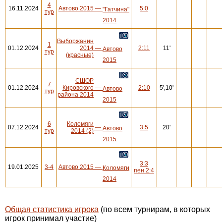
4
16.11.2024
Автово 2015
—
5:0
"Гатчина"
тур
2014
Выборжанин
1
01.12.2024
2014
—
2:11
11'
Автово
тур
(красные)
2015
СШОР
7
01.12.2024
Кировского
—
2:10
5',10'
Автово
тур
района 2014
2015
6
Коломяги
07.12.2024
—
3:5
20'
Автово
тур
2014 (2)
2015
3:3
19.01.2025
3-4
Автово 2015
—
Коломяги
пен.2:4
2014
Общая статистика игрока
(по всем турнирам, в которых
игрок принимал участие)