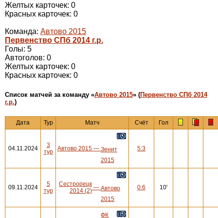
Желтых карточек: 0
Красных карточек: 0
Команда:
Автово 2015
Первенство СПб 2014 г.р.
Голы: 5
Автоголов: 0
Желтых карточек: 0
Красных карточек: 0
Cписок матчей за команду «
Автово 2015
» (
Первенство СПб 2014
г.р.
)
Дата
Тур
Матч
Счёт
Гол
3
04.11.2024
Автово 2015
—
5:3
Зенит
тур
2015
5
Сестрорецк
09.11.2024
—
0:6
10'
Автово
тур
2014 (2)
2015
ФК