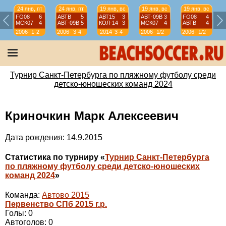
24 янв, пт
24 янв, пт
19 янв, вс
19 янв, вс
19 янв, вс
FG08
6
АВТВ
5
АВТ15
3
АВТ-09B
3
FG08
4
МСК07
4
АВТ-09B
5
КОЛ-14
3
МСК07
4
АВТВ
4
2006-
1-2
2006-
3-4
2014
3-4
2006-
1/2
2006-
1/2
07
07
07
07
Турнир Санкт-Петербурга по пляжному футболу среди
детско-юношеских команд 2024
Криночкин Марк Алексеевич
Дата рождения: 14.9.2015
Статистика по турниру «
Турнир Санкт-Петербурга
по пляжному футболу среди детско-юношеских
команд 2024
»
Команда:
Автово 2015
Первенство СПб 2015 г.р.
Голы: 0
Автоголов: 0