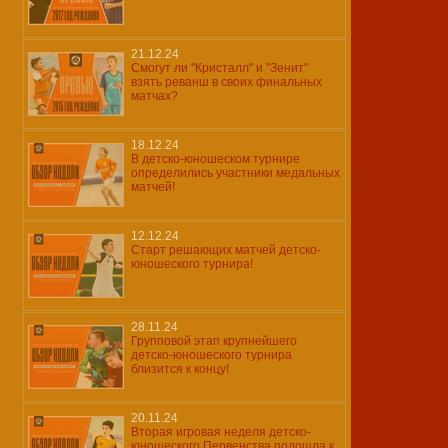
21.12.24
Смогут ли "Кристалл" и "Зенит"
взять реванш в своих финальных
матчах?
18.12.24
В детско-юношеском турнире
определились участники медальных
матчей!
12.12.24
Старт решающих матчей детско-
юношеского турнира!
28.11.24
Групповой этап крупнейшего
детско-юношеского турнира
близится к концу!
20.11.24
Вторая игровая неделя детско-
юношеского Первенства подошла к