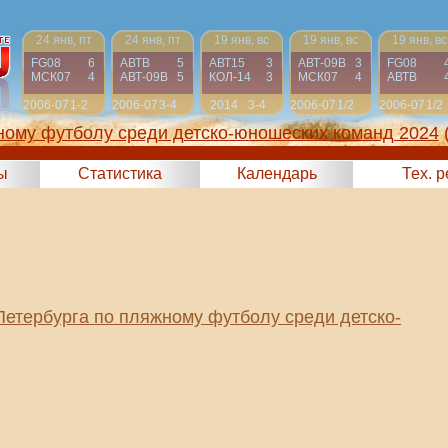
24 янв, пт
24 янв, пт
19 янв, вс
19 янв, вс
19 янв, вс
FG08
6
АВТВ
5
АВТ15
3
АВТ-09B
3
FG08
МСК07
4
АВТ-09B
5
КОЛ-14
3
МСК07
4
АВТВ
2006-07
1-2
2006-07
3-4
2014
3-4
2006-07
1/2
2006-07
1/2
ному футболу среди детско-юношеских команд 2024
ы
Статистика
Календарь
Тех. 
Петербурга по пляжному футболу среди детско-