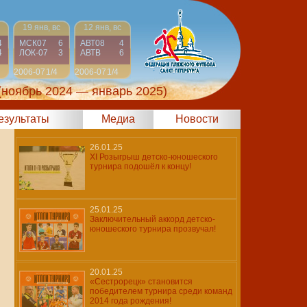
19 янв, вс
12 янв, вс
4
МСК07
6
АВТ08
4
4
ЛОК-07
3
АВТВ
6
2006-07
1/4
2006-07
1/4
(ноябрь 2024 — январь 2025)
результаты
Медиа
Новости
26.01.25
XI Розыгрыш детско-юношеского
турнира подошёл к концу!
25.01.25
Заключительный аккорд детско-
юношеского турнира прозвучал!
20.01.25
«Сестрорецк» становится
победителем турнира среди команд
2014 года рождения!