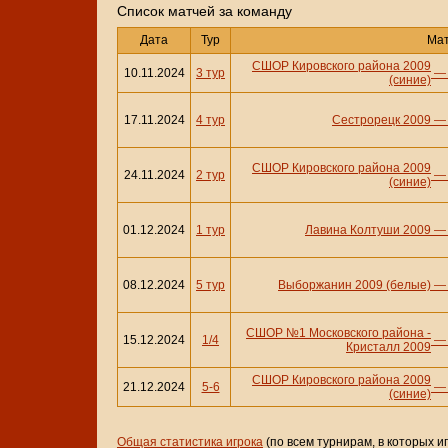
Cписок матчей за команду
Дата
Тур
Ма
СШОР Кировского района 2009
10.11.2024
3 тур
(синие)
17.11.2024
4 тур
Сестрорецк 2009
СШОР Кировского района 2009
24.11.2024
2 тур
(синие)
01.12.2024
1 тур
Лавина Колтуши 2009
08.12.2024
5 тур
Выборжанин 2009 (белые)
СШОР №1 Московского района -
15.12.2024
1/4
Кристалл 2009
СШОР Кировского района 2009
21.12.2024
5-6
(синие)
Общая статистика игрока
(по всем турнирам, в которых и