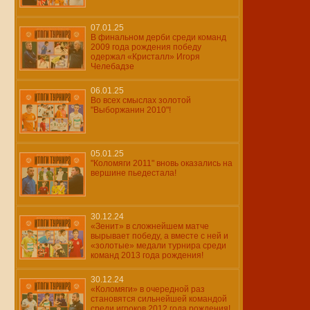
07.01.25
В финальном дерби среди команд
2009 года рождения победу
одержал «Кристалл» Игоря
Челебадзе
06.01.25
Во всех смыслах золотой
"Выборжанин 2010"!
05.01.25
"Коломяги 2011" вновь оказались на
вершине пьедестала!
30.12.24
«Зенит» в сложнейшем матче
вырывает победу, а вместе с ней и
«золотые» медали турнира среди
команд 2013 года рождения!
30.12.24
«Коломяги» в очередной раз
становятся сильнейшей командой
среди игроков 2012 года рождения!