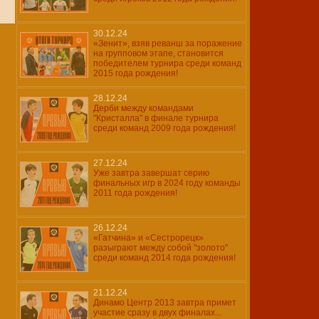
30.12.24
«Зенит», взяв реванш за поражение
на групповом этапе, становится
победителем турнира среди команд
2015 года рождения!
28.12.24
Дерби между командами
"Кристалла" в финале турнира
среди команд 2009 года рождения!
27.12.24
Уже завтра завершат серию
финальных игр в 2024 году команды
2011 года рождения!
26.12.24
«Гатчина» и «Сестрорецк»
разыграют между собой "золото"
среди команд 2014 года рождения!
21.12.24
Динамо Центр 2013 завтра примет
участие сразу в двух финалах...