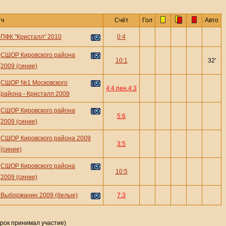
тч
Счёт
Гол
Авто
—
ПФК "Кристалл" 2010
0:4
СШОР Кировского района
—
10:1
32'
2009 (синие)
СШОР №1 Московского
—
4:4 пен.4:3
района - Кристалл 2009
СШОР Кировского района
—
5:6
2009 (синие)
СШОР Кировского района 2009
—
3:5
(синие)
СШОР Кировского района
—
10:5
2009 (синие)
—
Выборжанин 2009 (белые)
7:3
грок принимал участие)