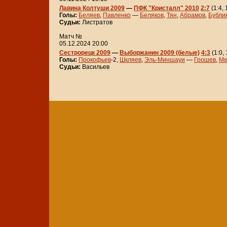
Лавина Колтуши 2009
—
ПФК "Кристалл" 2010
2:7
(1:4, 
Голы:
Беляев
,
Павленко
—
Беляков
,
Тян
,
Абрамов
,
Бубли
Судьи:
Листратов
Матч №
05.12.2024 20:00
Сестрорецк 2009
—
Выборжанин 2009 (белые)
4:3
(1:0, 
Голы:
Прокофьев
-2,
Шкляев
,
Эль-Миншауи
—
Грошев
,
Ме
Судьи:
Васильев