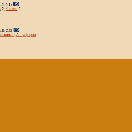
1:2, 0:1)
к
-2,
Костин
-2.
1:0, 2:3)
ньшиков
,
Анциферов
.