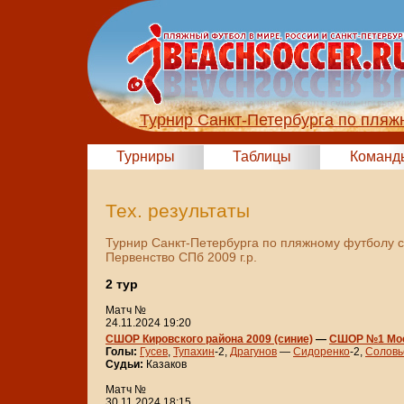
Турнир Санкт-Петербурга по пляж
Турниры
Таблицы
Команд
Тех. результаты
Турнир Санкт-Петербурга по пляжному футболу 
Первенство СПб 2009 г.р.
2 тур
Матч №
24.11.2024 19:20
СШОР Кировского района 2009 (синие)
—
СШОР №1 Моск
Голы:
Гусев
,
Тупахин
-2,
Драгунов
—
Сидоренко
-2,
Соловь
Судьи:
Казаков
Матч №
30.11.2024 18:15