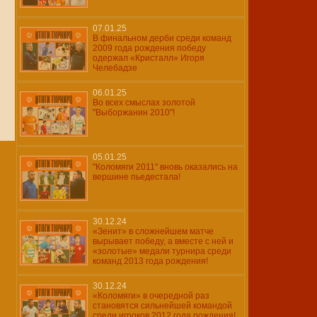
07.01.25
В финальном дерби среди команд
2009 года рождения победу
одержал «Кристалл» Игоря
Челебадзе
06.01.25
Во всех смыслах золотой
"Выборжанин 2010"!
05.01.25
"Коломяги 2011" вновь оказались на
вершине пьедестала!
30.12.24
«Зенит» в сложнейшем матче
вырывает победу, а вместе с ней и
«золотые» медали турнира среди
команд 2013 года рождения!
30.12.24
«Коломяги» в очередной раз
становятся сильнейшей командой
среди игроков 2012 года рождения!