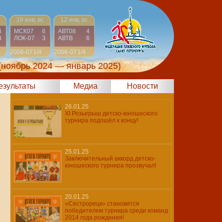
19 янв, вс
12 янв, вс
4
МСК07
6
АВТ08
4
4
ЛОК-07
3
АВТВ
6
2006-07
1/4
2006-07
1/4
(ноябрь 2024 — январь 2025)
результаты
Медиа
Новости
26.01.25
XI Розыгрыш детско-юношеского
турнира подошёл к концу!
25.01.25
Заключительный аккорд детско-
юношеского турнира прозвучал!
20.01.25
«Сестрорецк» становится
победителем турнира среди команд
2014 года рождения!