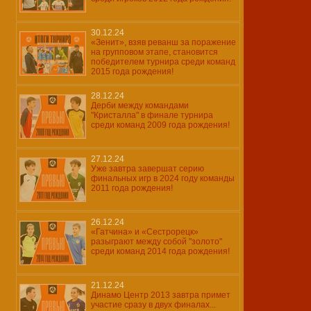
30.12.24
«Зенит», взяв реванш за поражение
на групповом этапе, становится
победителем турнира среди команд
2015 года рождения!
28.12.24
Дерби между командами
"Кристалла" в финале турнира
среди команд 2009 года рождения!
27.12.24
Уже завтра завершат серию
финальных игр в 2024 году команды
2011 года рождения!
26.12.24
«Гатчина» и «Сестрорецк»
разыграют между собой "золото"
среди команд 2014 года рождения!
21.12.24
Динамо Центр 2013 завтра примет
участие сразу в двух финалах...