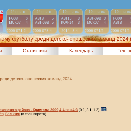
24 янв, пт
24 янв, пт
19 янв, вс
19 янв, вс
19 янв, вс
FG08
6
АВТВ
5
АВТ15
3
АВТ-09B
3
FG08
МСК07
4
АВТ-09B
5
КОЛ-14
3
МСК07
4
АВТВ
2006-07
1-2
2006-07
3-4
2014
3-4
2006-07
1/2
2006-07
1/2
ному футболу среди детско-юношеских команд 2024
ы
Статистика
Календарь
Тех. 
среди детско-юношеских команд 2024
овского района - Кристалл 2009
4:4 пен.4:3
(0:1, 3:1, 1:2)
ёв
,
Волыхин
(в свои ворота).