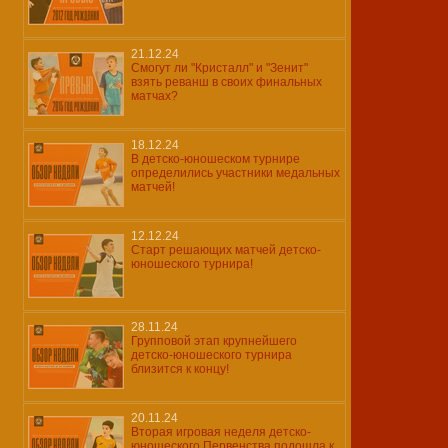
21.12.24
Смогут ли "Кристалл" и "Зенит"
взять реванш в своих финальных
матчах?
18.12.24
В детско-юношеском турнире
определились участники медальных
матчей!
12.12.24
Старт решающих матчей детско-
юношеского турнира!
28.11.24
Групповой этап крупнейшего
детско-юношеского турнира
близится к концу!
20.11.24
Вторая игровая неделя детско-
юношеского Первенства подошла к