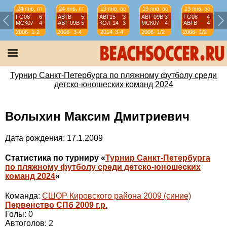
24 янв, пт
24 янв, пт
19 янв, вс
19 янв, вс
19 янв, вс
FG08
6
АВТВ
5
АВТ15
3
АВТ-09B
3
FG08
4
МСК07
4
АВТ-09B
5
КОЛ-14
3
МСК07
4
АВТВ
4
2006-
1-2
2006-
3-4
2014
3-4
2006-
1/2
2006-
1/2
07
07
07
07
Турнир Санкт-Петербурга по пляжному футболу среди
детско-юношеских команд 2024
Волыхин Максим Дмитриевич
Дата рождения: 17.1.2009
Статистика по турниру «
Турнир Санкт-Петербурга
по пляжному футболу среди детско-юношеских
команд 2024
»
Команда:
СШОР Кировского района 2009 (синие)
Первенство СПб 2009 г.р.
Голы: 0
Автоголов: 2