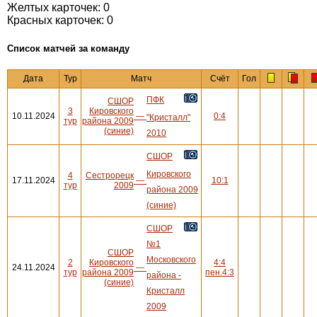
Желтых карточек: 0
Красных карточек: 0
Cписок матчей за команду
Дата
Тур
Матч
Счёт
Гол
ПФК
СШОР
3
Кировского
10.11.2024
—
0:4
"Кристалл"
тур
района 2009
(синие)
2010
СШОР
Кировского
4
Сестрорецк
17.11.2024
—
10:1
тур
2009
района 2009
(синие)
СШОР
№1
СШОР
Московского
2
Кировского
4:4
24.11.2024
—
тур
района 2009
пен.4:3
района -
(синие)
Кристалл
2009