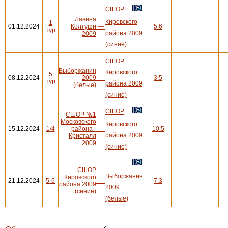
СШОР
Лавина
Кировского
1
01.12.2024
Колтуши
—
5:6
тур
района 2009
2009
(синие)
СШОР
Выборжанин
Кировского
5
08.12.2024
2009
—
3:5
тур
района 2009
(белые)
(синие)
СШОР
СШОР №1
Московского
Кировского
15.12.2024
1/4
района -
—
10:5
района 2009
Кристалл
2009
(синие)
СШОР
Выборжанин
Кировского
21.12.2024
5-6
—
7:3
района 2009
2009
(синие)
(белые)