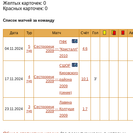
Желтых карточек: 0
Красных карточек: 0
Cписок матчей за команду
Дата
Тур
Матч
Счёт
Гол
А
ПФК
5
Сестрорецк
04.11.2024
—
4:6
"Кристалл"
тур
2009
2010
СШОР
Кировского
4
Сестрорецк
17.11.2024
—
10:1
3'
района
тур
2009
2009
(синие)
Лавина
3
Сестрорецк
23.11.2024
—
Колтуши
1:7
тур
2009
2009