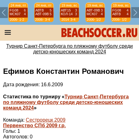
24 янв, пт
24 янв, пт
19 янв, вс
19 янв, вс
19 янв, вс
FG08
6
АВТВ
5
АВТ15
3
АВТ-09B
3
FG08
4
МСК07
4
АВТ-09B
5
КОЛ-14
3
МСК07
4
АВТВ
4
2006-
1-2
2006-
3-4
2014
3-4
2006-
1/2
2006-
1/2
07
07
07
07
Турнир Санкт-Петербурга по пляжному футболу среди
детско-юношеских команд 2024
Ефимов Константин Романович
Дата рождения: 16.6.2009
Статистика по турниру «
Турнир Санкт-Петербурга
по пляжному футболу среди детско-юношеских
команд 2024
»
Команда:
Сестрорецк 2009
Первенство СПб 2009 г.р.
Голы: 1
Автоголов: 0