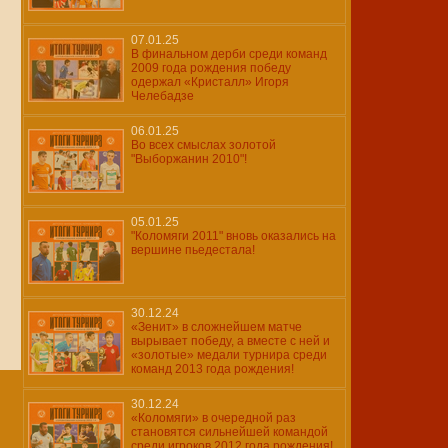
07.01.25
В финальном дерби среди команд
2009 года рождения победу
одержал «Кристалл» Игоря
Челебадзе
06.01.25
Во всех смыслах золотой
"Выборжанин 2010"!
05.01.25
"Коломяги 2011" вновь оказались на
вершине пьедестала!
30.12.24
«Зенит» в сложнейшем матче
вырывает победу, а вместе с ней и
«золотые» медали турнира среди
команд 2013 года рождения!
30.12.24
«Коломяги» в очередной раз
становятся сильнейшей командой
среди игроков 2012 года рождения!