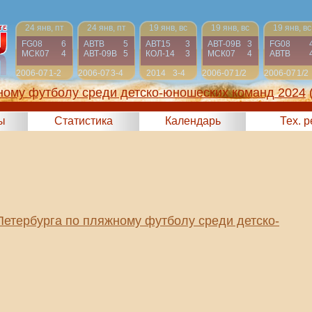
24 янв, пт
24 янв, пт
19 янв, вс
19 янв, вс
19 янв, вс
FG08
6
АВТВ
5
АВТ15
3
АВТ-09B
3
FG08
МСК07
4
АВТ-09B
5
КОЛ-14
3
МСК07
4
АВТВ
2006-07
1-2
2006-07
3-4
2014
3-4
2006-07
1/2
2006-07
1/2
ному футболу среди детско-юношеских команд 2024
ы
Статистика
Календарь
Тех. 
Петербурга по пляжному футболу среди детско-