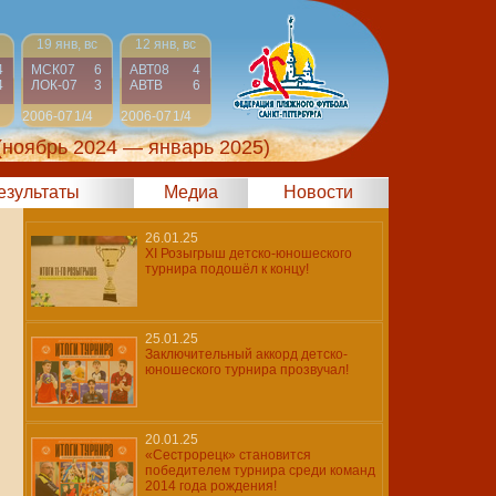
19 янв, вс
12 янв, вс
4
МСК07
6
АВТ08
4
4
ЛОК-07
3
АВТВ
6
2006-07
1/4
2006-07
1/4
(ноябрь 2024 — январь 2025)
результаты
Медиа
Новости
26.01.25
XI Розыгрыш детско-юношеского
турнира подошёл к концу!
25.01.25
Заключительный аккорд детско-
юношеского турнира прозвучал!
20.01.25
«Сестрорецк» становится
победителем турнира среди команд
2014 года рождения!