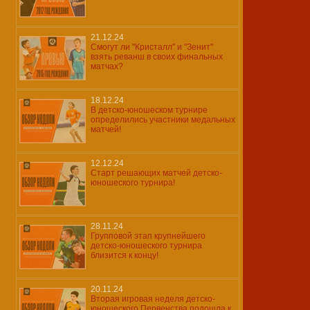
21.12.24
Смогут ли "Кристалл" и "Зенит"
взять реванш в своих финальных
матчах?
18.12.24
В детско-юношеском турнире
определились участники медальных
матчей!
12.12.24
Старт решающих матчей детско-
юношеского турнира!
28.11.24
Групповой этап крупнейшего
детско-юношеского турнира
близится к концу!
20.11.24
Вторая игровая неделя детско-
юношеского Первенства подошла к