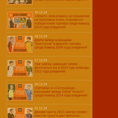
30.12.24
«Зенит», взяв реванш за поражение
на групповом этапе, становится
победителем турнира среди команд
2015 года рождения!
28.12.24
Дерби между командами
"Кристалла" в финале турнира
среди команд 2009 года рождения!
27.12.24
Уже завтра завершат серию
финальных игр в 2024 году команды
2011 года рождения!
26.12.24
«Гатчина» и «Сестрорецк»
разыграют между собой "золото"
среди команд 2014 года рождения!
21.12.24
Динамо Центр 2013 завтра примет
участие сразу в двух финалах...