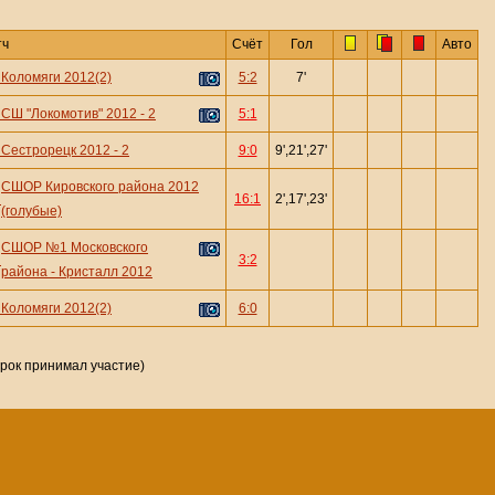
тч
Счёт
Гол
Авто
—
Коломяги 2012(2)
5:2
7'
—
СШ "Локомотив" 2012 - 2
5:1
—
Сестрорецк 2012 - 2
9:0
9',21',27'
СШОР Кировского района 2012
—
16:1
2',17',23'
(голубые)
СШОР №1 Московского
—
3:2
района - Кристалл 2012
—
Коломяги 2012(2)
6:0
грок принимал участие)