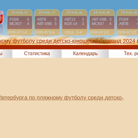
24 янв, пт
24 янв, пт
19 янв, вс
19 янв, вс
19 янв, вс
FG08
6
АВТВ
5
АВТ15
3
АВТ-09B
3
FG08
МСК07
4
АВТ-09B
5
КОЛ-14
3
МСК07
4
АВТВ
2006-07
1-2
2006-07
3-4
2014
3-4
2006-07
1/2
2006-07
1/2
ному футболу среди детско-юношеских команд 2024
ы
Статистика
Календарь
Тех. 
Петербурга по пляжному футболу среди детско-