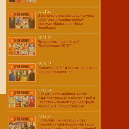
07.01.25
В финальном дерби среди команд
2009 года рождения победу
одержал «Кристалл» Игоря
Челебадзе
06.01.25
Во всех смыслах золотой
"Выборжанин 2010"!
05.01.25
"Коломяги 2011" вновь оказались на
вершине пьедестала!
30.12.24
«Зенит» в сложнейшем матче
вырывает победу, а вместе с ней и
«золотые» медали турнира среди
команд 2013 года рождения!
30.12.24
«Коломяги» в очередной раз
становятся сильнейшей командой
среди игроков 2012 года рождения!