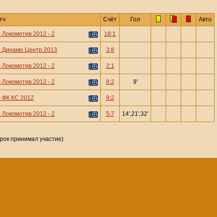
тч
Счёт
Гол
Авто
—
Локомотив 2012 - 2
18:1
—
Динамо Центр 2013
3:8
—
Локомотив 2012 - 2
2:1
—
Локомотив 2012 - 2
8:2
9'
—
ФК КС 2012
9:2
—
Локомотив 2012 - 2
5:7
14',21',32'
грок принимал участие)