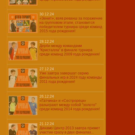
30.12.24
«Зенит», взяв реванш за поражение
на групповом этапе, становится
победителем турнира среди команд
2015 года рождения!
28.12.24
Дерби между командами
"Кристалла" в финале турнира
среди команд 2009 года рождения!
27.12.24
Уже завтра завершат серию
финальных игр в 2024 году команды
2011 года рождения!
26.12.24
«Гатчина» и «Сестрорецк»
разыграют между собой "золото"
среди команд 2014 года рождения!
21.12.24
Динамо Центр 2013 завтра примет
участие сразу в двух финалах...