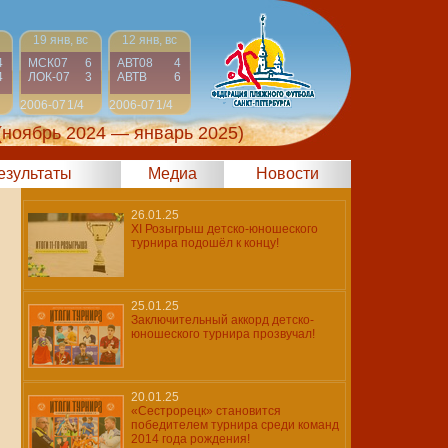
19 янв, вс
12 янв, вс
4
МСК07
6
АВТ08
4
4
ЛОК-07
3
АВТВ
6
2006-07
1/4
2006-07
1/4
(ноябрь 2024 — январь 2025)
результаты
Медиа
Новости
26.01.25
XI Розыгрыш детско-юношеского
турнира подошёл к концу!
25.01.25
Заключительный аккорд детско-
юношеского турнира прозвучал!
20.01.25
«Сестрорецк» становится
победителем турнира среди команд
2014 года рождения!