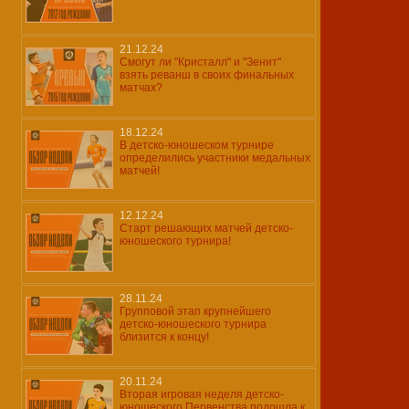
21.12.24
Смогут ли "Кристалл" и "Зенит"
взять реванш в своих финальных
матчах?
18.12.24
В детско-юношеском турнире
определились участники медальных
матчей!
12.12.24
Старт решающих матчей детско-
юношеского турнира!
28.11.24
Групповой этап крупнейшего
детско-юношеского турнира
близится к концу!
20.11.24
Вторая игровая неделя детско-
юношеского Первенства подошла к