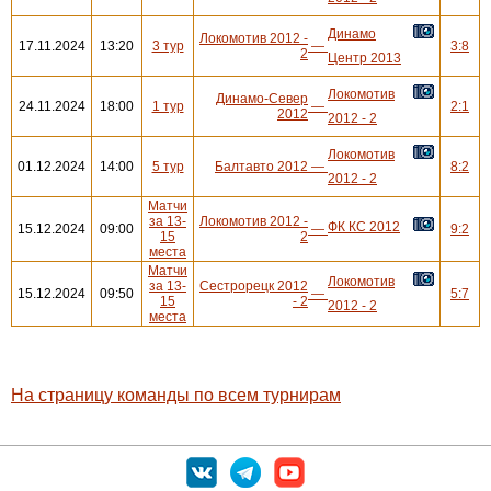
Динамо
Локомотив 2012 -
17.11.2024
13:20
3 тур
—
3:8
2
Центр 2013
Локомотив
Динамо-Север
24.11.2024
18:00
1 тур
—
2:1
2012
2012 - 2
Локомотив
01.12.2024
14:00
5 тур
Балтавто 2012
—
8:2
2012 - 2
Матчи
за 13-
Локомотив 2012 -
ФК КС 2012
15.12.2024
09:00
—
9:2
15
2
места
Матчи
Локомотив
за 13-
Сестрорецк 2012
15.12.2024
09:50
—
5:7
15
- 2
2012 - 2
места
На страницу команды по всем турнирам