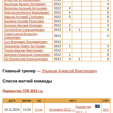
Васильев Даниил Артемович
2012
4
Верхозин Арсений Антонович
2012
3
6
Дубоделов Кирилл Максимович
2012
4
6
Иванов Артемий Сергеевич
2012
5
6
Карамов Насими Ренатович
2012
5
Козюлин Матвей Игоревич
2012
2
4
Петров Егор Александрович
2012
3
1
5
Севастьянов Всеволод
2012
5
Алексеевич
Сыч Владимир Владимирович
2012
Терещенко Давид Артурович
2012
1
3
Турков Максим Дмитриевич
2012
3
Широков Александр Алексеевич
2012
1
6
Юн Владислав Александрович
2012
4
1
6
Главный тренер
—
Ульянов Алексей Викторович
Cписок матчей команды
Первенство СПб 2012 г.р.
дата
время
тур
матч
счёт
Локомотив
10.11.2024
13:20
4 тур
Коломяги 2012
—
18:1
2012 - 2