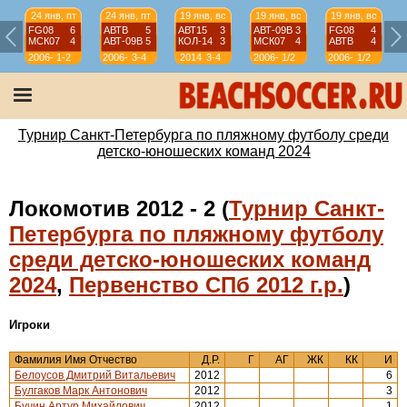
24 янв, пт
24 янв, пт
19 янв, вс
19 янв, вс
19 янв, вс
FG08
6
АВТВ
5
АВТ15
3
АВТ-09B
3
FG08
4
МСК07
4
АВТ-09B
5
КОЛ-14
3
МСК07
4
АВТВ
4
2006-
1-2
2006-
3-4
2014
3-4
2006-
1/2
2006-
1/2
07
07
07
07
Турнир Санкт-Петербурга по пляжному футболу среди
детско-юношеских команд 2024
Локомотив 2012 - 2 (
Турнир Санкт-
Петербурга по пляжному футболу
среди детско-юношеских команд
2024
,
Первенство СПб 2012 г.р.
)
Игроки
Фамилия Имя Отчество
Д.Р.
Г
АГ
ЖК
КК
И
Белоусов Дмитрий Витальевич
2012
6
Булгаков Марк Антонович
2012
3
Бучин Артур Михайлович
2012
1