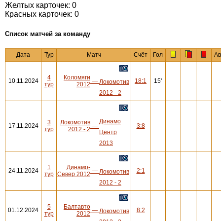
Желтых карточек: 0
Красных карточек: 0
Cписок матчей за команду
Дата
Тур
Матч
Счёт
Гол
Ав
4
Коломяги
10.11.2024
—
18:1
15'
Локомотив
тур
2012
2012 - 2
Динамо
3
Локомотив
17.11.2024
—
3:8
тур
2012 - 2
Центр
2013
1
Динамо-
24.11.2024
—
2:1
Локомотив
тур
Север 2012
2012 - 2
5
Балтавто
01.12.2024
—
8:2
Локомотив
тур
2012