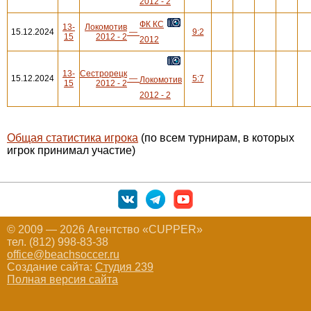
2012 - 2
ФК КС
13-
Локомотив
15.12.2024
—
9:2
15
2012 - 2
2012
13-
Сестрорецк
15.12.2024
—
5:7
Локомотив
15
2012 - 2
2012 - 2
Общая статистика игрока
(по всем турнирам, в которых
игрок принимал участие)
© 2009 — 2026 Агентство «CUPPER»
тел. (812) 998-83-38
office@beachsoccer.ru
Создание сайта:
Студия 239
Полная версия сайта