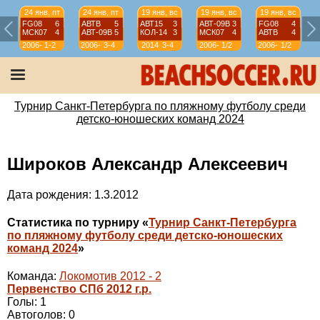
24 янв, пт
24 янв, пт
19 янв, вс
19 янв, вс
19 янв, вс
FG08
6
АВТВ
5
АВТ15
3
АВТ-09B
3
FG08
4
МСК07
4
АВТ-09B
5
КОЛ-14
3
МСК07
4
АВТВ
4
2006-
1-2
2006-
3-4
2014
3-4
2006-
1/2
2006-
1/2
07
07
07
07
Турнир Санкт-Петербурга по пляжному футболу среди
детско-юношеских команд 2024
Широков Александр Алексеевич
Дата рождения: 1.3.2012
Статистика по турниру «
Турнир Санкт-Петербурга
по пляжному футболу среди детско-юношеских
команд 2024
»
Команда:
Локомотив 2012 - 2
Первенство СПб 2012 г.р.
Голы: 1
Автоголов: 0