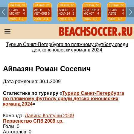
24 янв, пт
24 янв, пт
19 янв, вс
19 янв, вс
19 янв, вс
FG08
6
АВТВ
5
АВТ15
3
АВТ-09B
3
FG08
4
МСК07
4
АВТ-09B
5
КОЛ-14
3
МСК07
4
АВТВ
4
2006-
1-2
2006-
3-4
2014
3-4
2006-
1/2
2006-
1/2
07
07
07
07
Турнир Санкт-Петербурга по пляжному футболу среди
детско-юношеских команд 2024
Айвазян Роман Сосевич
Дата рождения: 30.1.2009
Статистика по турниру «
Турнир Санкт-Петербурга
по пляжному футболу среди детско-юношеских
команд 2024
»
Команда:
Лавина Колтуши 2009
Первенство СПб 2009 г.р.
Голы: 0
Автоголов: 0