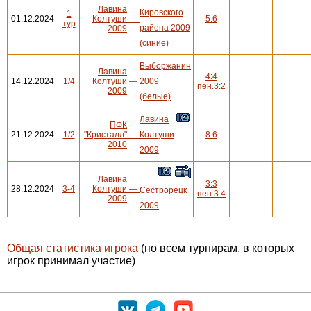
Лавина
Кировского
1
01.12.2024
Колтуши
—
5:6
тур
района 2009
2009
(синие)
Выборжанин
Лавина
4:4
14.12.2024
1/4
Колтуши
—
2009
пен.3:2
2009
(белые)
Лавина
ПФК
21.12.2024
1/2
"Кристалл"
—
Колтуши
8:6
2010
2009
Лавина
3:3
28.12.2024
3-4
Колтуши
—
Сестрорецк
пен.3:4
2009
2009
Общая статистика игрока
(по всем турнирам, в которых
игрок принимал участие)