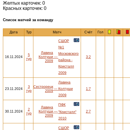
Желтых карточек: 0
Красных карточек: 0
Cписок матчей за команду
Дата
Тур
Матч
Счёт
Гол
СШОР
№1
Лавина
Московского
5
16.11.2024
Колтуши
—
3:2
тур
района -
2009
Кристалл
2009
Лавина
3
Сестрорецк
23.11.2024
—
Колтуши
1:7
тур
2009
2009
ПФК
Лавина
2
30.11.2024
Колтуши
—
2:7
"Кристалл"
тур
2009
2010
СШОР