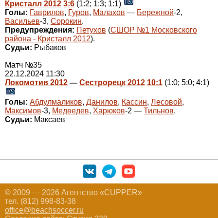
Кристалл 2012
3:6
(1:2; 1:3; 1:1)
Голы:
Гаврилов
,
Гуров
,
Малахов
—
Бережной
-2,
Васильев
-3,
Сорокин
.
Предупреждения:
Петухов
(
СШОР №1 Московского
района - Кристалл 2012
).
Судьи:
Рыбаков
Матч №35
22.12.2024 11:30
Локомотив 2012
—
Сестрорецк 2012
10:1
(1:0; 5:0; 4:1)
Голы:
Абдулмаликов
,
Данилов
,
Кассин
,
Лесовой
,
Максимов
-3,
Медведев
,
Харюков
-2 —
Тильнов
.
Судьи:
Максаев
© 2009 — 2026 Агентство «CUPPER»
тел. (812) 998-83-38
office@beachsoccer.ru