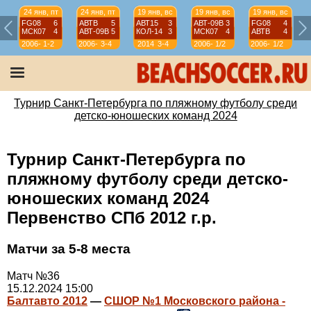
24 янв, пт
24 янв, пт
19 янв, вс
19 янв, вс
19 янв, вс
FG08
6
АВТВ
5
АВТ15
3
АВТ-09B
3
FG08
4
МСК07
4
АВТ-09B
5
КОЛ-14
3
МСК07
4
АВТВ
4
2006-
1-2
2006-
3-4
2014
3-4
2006-
1/2
2006-
1/2
07
07
07
07
Турнир Санкт-Петербурга по пляжному футболу среди
детско-юношеских команд 2024
Турнир Санкт-Петербурга по
пляжному футболу среди детско-
юношеских команд 2024
Первенство СПб 2012 г.р.
Матчи за 5-8 места
Матч №36
15.12.2024 15:00
Балтавто 2012
—
СШОР №1 Московского района -