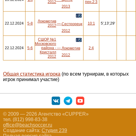
2012
пен.2:3
2013
Локомотив
22.12.2024
5-8
—
10:1
5',13',29'
Сестрорецк
2012
2012
СШОР №1
Московского
22.12.2024
5-6
района -
—
2:4
Локомотив
Кристалл
2012
2012
Общая статистика игрока
(по всем турнирам, в которых
игрок принимал участие)
© 2009 — 2026 Агентство «CUPPER»
тел. (812) 998-83-38
office@beachsoccer.ru
Создание сайта:
Студия 239
Полная версия сайта