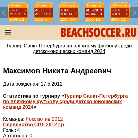
24 янв, пт
24 янв, пт
19 янв, вс
19 янв, вс
19 янв, вс
FG08
6
АВТВ
5
АВТ15
3
АВТ-09B
3
FG08
4
МСК07
4
АВТ-09B
5
КОЛ-14
3
МСК07
4
АВТВ
4
2006-
1-2
2006-
3-4
2014
3-4
2006-
1/2
2006-
1/2
07
07
07
07
Турнир Санкт-Петербурга по пляжному футболу среди
детско-юношеских команд 2024
Максимов Никита Андреевич
Дата рождения: 17.5.2012
Статистика по турниру «
Турнир Санкт-Петербурга
по пляжному футболу среди детско-юношеских
команд 2024
»
Команда:
Локомотив 2012
Первенство СПб 2012 г.р.
Голы: 4
Автоголов: 0