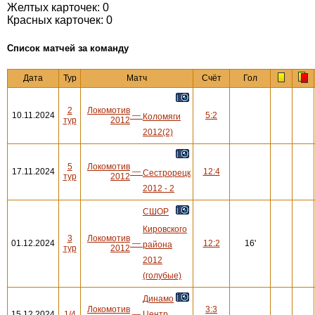
Желтых карточек: 0
Красных карточек: 0
Cписок матчей за команду
Дата
Тур
Матч
Счёт
Гол
2
Локомотив
10.11.2024
—
5:2
Коломяги
тур
2012
2012(2)
5
Локомотив
17.11.2024
—
12:4
Сестрорецк
тур
2012
2012 - 2
СШОР
Кировского
3
Локомотив
01.12.2024
—
12:2
16'
района
тур
2012
2012
(голубые)
Динамо
Локомотив
3:3
15.12.2024
1/4
—
Центр