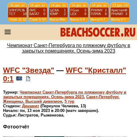
26 дек, вт
26 дек, вт
24 дек, вс
24 дек, вс
24 дек, вс
23 дек, сб
ЗЛНГРСК
5
ЛИС
0
ЦСКА
1
FGun
3
РНИМУ
2
Кристалл
9
ТСТ
10
БАГА7
0
ЮМР
2
LEX
8
ПЛЯЖ
6
РНИМУ
3
Перв
11-12
Перв
9-10
Высш
Фин
Высш
3-4
Высш
5-7
Высш
5-7
23 дек, сб
23 дек, сб
23 дек, сб
22 дек, пт
LEX
1
ЦСКА
9
ПЛЯЖ
4
WKRIS
3
ЮМР
6
FGun
6
Кристалл
5
WЗВЗ
1
Высш
1/2
Высш
1/2
Высш
5-7
WSPb
Фин
Чемпионат Санкт-Петербурга по пляжному футболу в
закрытых помещениях. Осень-зима 2023
WFC "Звезда"
—
WFC "Кристалл"
0:1
Турнир:
Чемпионат Санкт-Петербурга по пляжному футболу в
закрытых помещениях. Осень-зима 2023
,
Санкт-Петербург.
Женщины. Высший дивизион
,
5 тур
Стадион:
Динамит
(Переулок Челиева, 13)
Начало: пн, 13 ноя 2023 в 20:00 (матч завершен).
Судьи: Листратов, Рыженкова.
Фотоотчёт