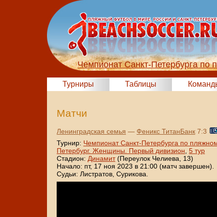
Чемпионат Санкт-Петербурга по 
Турниры
Таблицы
Команд
Матчи
Ленинградская семья
—
Феникс ТитанБанк
7:3
Турнир:
Чемпионат Санкт-Петербурга по пляжном
Петербург. Женщины. Первый дивизион
,
5 тур
Стадион:
Динамит
(Переулок Челиева, 13)
Начало: пт, 17 ноя 2023 в 21:00 (матч завершен).
Судьи: Листратов, Сурикова.