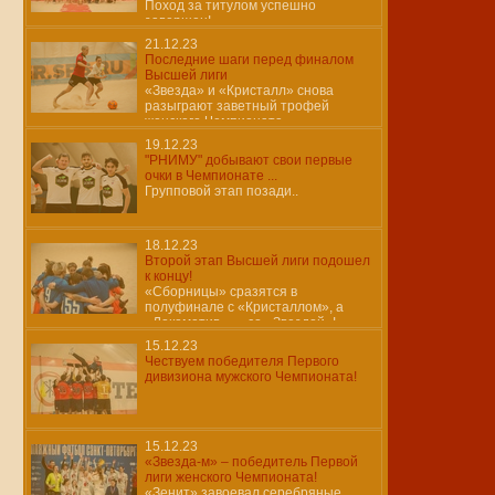
Поход за титулом успешно
завершен!
21.12.23
Последние шаги перед финалом
Высшей лиги
«Звезда» и «Кристалл» снова
разыграют заветный трофей
женского Чемпионата
19.12.23
"РНИМУ" добывают свои первые
очки в Чемпионате ...
Групповой этап позади..
18.12.23
Второй этап Высшей лиги подошел
к концу!
«Сборницы» сразятся в
полуфинале с «Кристаллом», а
«Локомотив» — со «Звездой»!
15.12.23
Чествуем победителя Первого
дивизиона мужского Чемпионата!
15.12.23
«Звезда-м» – победитель Первой
лиги женского Чемпионата!
«Зенит» завоевал серебряные