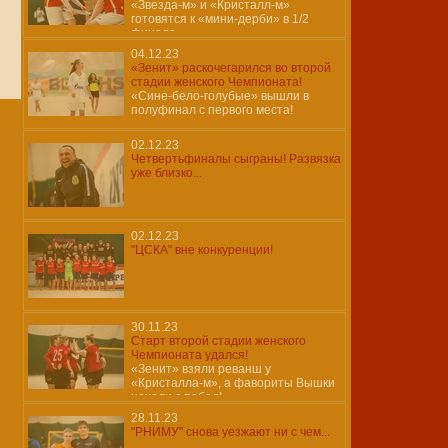
«Звезда-м» и «Кристалл-м»
готовятся к «мини-дерби» в 1/2
финала
04.12.23
«Зенит» раскочегарился во второй
стадии женского Чемпионата!
«Сине-бело-голубые» вышли в
полуфинал с первого места!
02.12.23
Четвертьфиналы сыграны! Развязка
уже близко...
02.12.23
"ЦСКА" вне конкуренции!
30.11.23
Старт второй стадии женского
Чемпионата удался!
«Зенит» взяли реванш у
«Кристалла-м», а фавориты Вышки
начали с побед!
28.11.23
"РНИМУ" снова уезжают ни с чем...