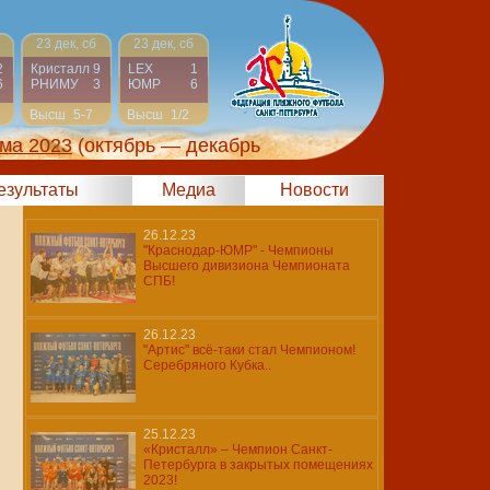
23 дек, сб
23 дек, сб
2
Кристалл
9
LEX
1
6
РНИМУ
3
ЮМР
6
Высш
5-7
Высш
1/2
ма 2023
(октябрь — декабрь
результаты
Медиа
Новости
26.12.23
"Краснодар-ЮМР" - Чемпионы
Высшего дивизиона Чемпионата
СПБ!
26.12.23
"Артис" всё-таки стал Чемпионом!
Серебряного Кубка..
25.12.23
«Кристалл» – Чемпион Санкт-
Петербурга в закрытых помещениях
2023!