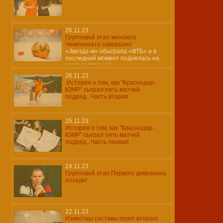
26.11.23
Групповой этап женского
Чемпионата завершен!
«Звезда-м» обыграла «ФТБ» и в
последний момент поднялась на
первую строчку!
26.11.23
.История о том, как "Краснодар-
ЮМР" сыграл пять матчей
подряд...Часть вторая
25.11.23
История о том, как "Краснодар-
ЮМР" сыграл пять матчей
подряд...Часть первая
24.11.23
Групповой этап Первого дивизиона
позади!
22.11.23
Известны составы групп второго