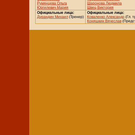
Румянцева Ольга
Шаронова Людмила
Юргилевич Мария
Швец Виктория
Официальные лица:
Официальные лица:
Дурандин Михаил
(Тренер)
Коваленко Александр
(Гл. 
Коняшкин Вячеслав
(Предст