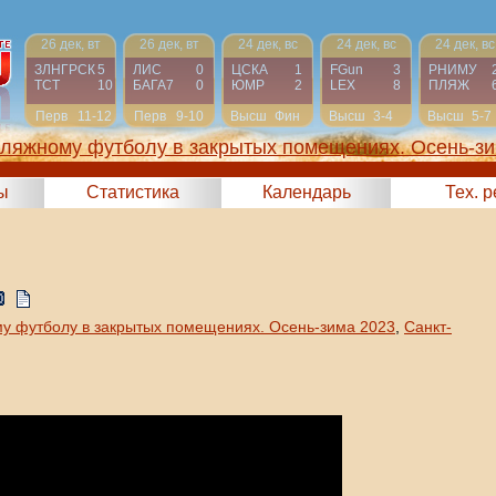
26 дек, вт
26 дек, вт
24 дек, вс
24 дек, вс
24 дек, вс
ЗЛНГРСК
5
ЛИС
0
ЦСКА
1
FGun
3
РНИМУ
ТСТ
10
БАГА7
0
ЮМР
2
LEX
8
ПЛЯЖ
Перв
11-12
Перв
9-10
Высш
Фин
Высш
3-4
Высш
5-7
пляжному футболу в закрытых помещениях. Осень-зи
2023)
ы
Статистика
Календарь
Тех. 
у футболу в закрытых помещениях. Осень-зима 2023
,
Санкт-