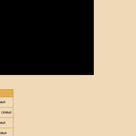
мья
 семья
мья
емья