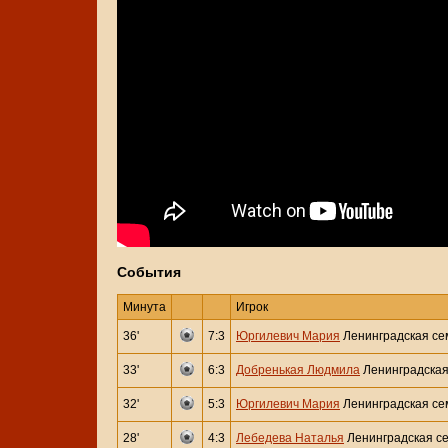
События
Минута
Игрок
36'
7:3
Юргилевич Мария
Ленинградская се
33'
6:3
Добренькая Людмила
Ленинградская
32'
5:3
Юргилевич Мария
Ленинградская се
28'
4:3
Лебедева Наталья
Ленинградская с