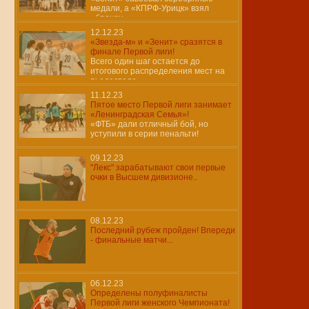
медали, а «КПРФ-Урицк» взял
«бронзу»
12.12.23
«Звезда-м» и «Зенит» сразятся в
финале Первой лиги!
Всего один шаг остается до
итогового распределения мест на
пьедестале
11.12.23
Пятое место Первой лиги занимает
«Ленинградская Семья»!
«ФТБ» дали отличный бой, но
уступили в серии пенальти!
09.12.23
"Лекс" зарабатывают свои первые
очки в Высшем дивизионе..
08.12.23
Последний рубеж пройден! Впереди
- финальные матчи...
06.12.23
Определены полуфиналисты
Первой лиги женского Чемпионата!