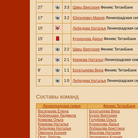
27'
3:3
Швец Виктория
Феникс ТитанБанк
17'
3:2
Юргилевич Мария
Ленинградская се
15'
Лебедева Наталья
Ленинградская с
15'
Кузнецова Дарья
Феникс ТитанБанк
15'
2:2
Швец Виктория
Феникс ТитанБанк
14'
2:1
Крюкова Наталья
Ленинградская се
8'
1:1
Богатырева Вера
Феникс ТитанБанк
3'
1:0
Лебедева Наталья
Ленинградская с
Составы команд
Ленинградская семья
Феникс ТитанБанк
Васильева Елена
Богатырева Вера
Добренькая Людмила
Бузер Виктория
Комкова Ольга
Голубева Ольга
Крюкова Наталья
Кузнецова Дарья
Лебедева Наталья
Лобашова Кристина
Ожегина Ксения
Фролова Наталия
Орас Любовь
Черемхина Ксения